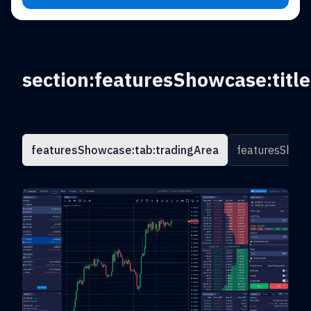
section:featuresShowcase:title
featuresShowcase:tab:tradingArea
featuresShowc