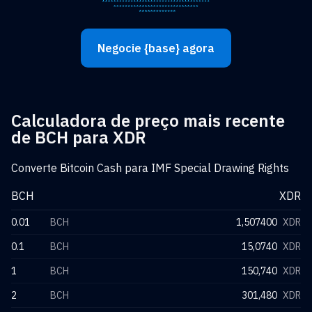
Negocie {base} agora
Calculadora de preço mais recente
de BCH para XDR
Converte Bitcoin Cash para IMF Special Drawing Rights
BCH
XDR
0.01
BCH
1,507400
XDR
0.1
BCH
15,0740
XDR
1
BCH
150,740
XDR
2
BCH
301,480
XDR