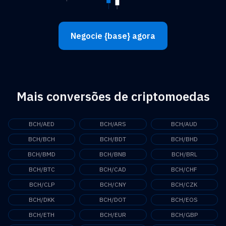
Negocie {base} agora
Mais conversões de criptomoedas
BCH/AED
BCH/ARS
BCH/AUD
BCH/BCH
BCH/BDT
BCH/BHD
BCH/BMD
BCH/BNB
BCH/BRL
BCH/BTC
BCH/CAD
BCH/CHF
BCH/CLP
BCH/CNY
BCH/CZK
BCH/DKK
BCH/DOT
BCH/EOS
BCH/ETH
BCH/EUR
BCH/GBP