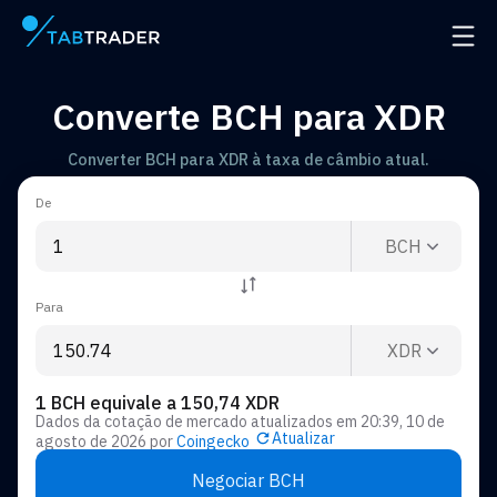
Página principal
Abrir
Converte BCH para XDR
Converter BCH para XDR à taxa de câmbio atual.
De
BCH
Para
XDR
1 BCH equivale a 150,74 XDR
Dados da cotação de mercado atualizados em
20:39, 10 de
Atualizar
agosto de 2026
por
Coingecko
Negociar BCH