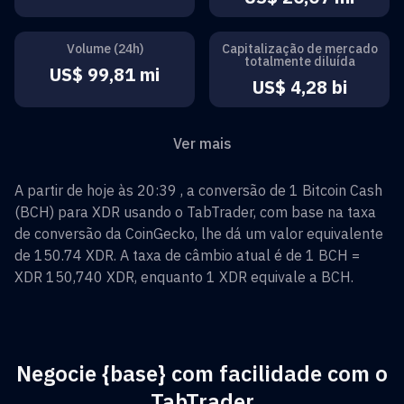
Volume (24h)
Capitalização de mercado
totalmente diluída
US$ 99,81 mi
US$ 4,28 bi
Ver mais
A partir de hoje às 20:39 , a conversão de
1
Bitcoin Cash
(
BCH
) para
XDR
usando o TabTrader, com base na taxa
de conversão da CoinGecko, lhe dá um valor equivalente
de
150.74
XDR
. A taxa de câmbio atual é de 1
BCH
=
XDR 150,740
XDR
, enquanto 1
XDR
equivale a
BCH
.
Negocie {base} com facilidade com o
TabTrader