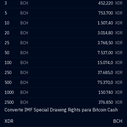
3
BCH
452,220
XDR
5
BCH
753,700
XDR
10
BCH
1.507,40
XDR
20
BCH
3.014,80
XDR
25
BCH
3.768,50
XDR
50
BCH
7.537,00
XDR
100
BCH
15.074,0
XDR
250
BCH
37.685,0
XDR
500
BCH
75.370,0
XDR
1000
BCH
150.740
XDR
2500
BCH
376.850
XDR
Converte IMF Special Drawing Rights para Bitcoin Cash
XDR
BCH