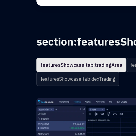
section:featuresSh
featuresShowcase:tab:tradingArea
fe
featuresShowcase:tab:dexTrading