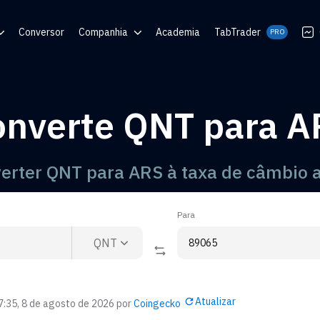
Conversor
Companhia
Academia
TabTrader
PRO
e Ajuda
Blog
Comunidades
onverte QNT para A
QR
erter QNT para ARS à taxa de câmbio a
Para
QNT
Atualizar
7:35, 8 de agosto de 2026
por
Coingecko