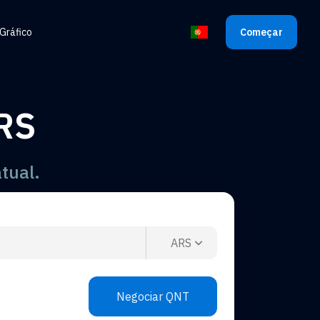
Gráfico
Começar
Selecione o idioma
RS
tual.
ARS
Negociar QNT