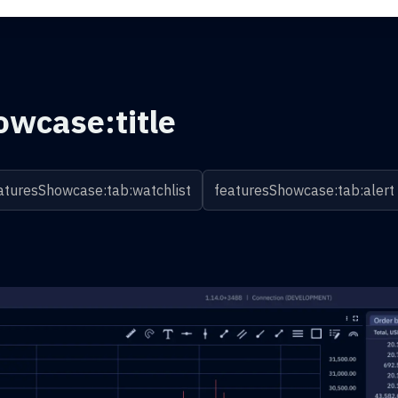
owcase:title
aturesShowcase:tab:watchlist
featuresShowcase:tab:alert