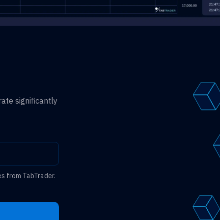
ate significantly
es from TabTrader.