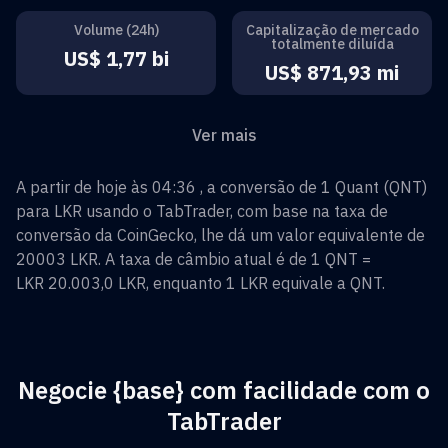
Volume (24h)
Capitalização de mercado
totalmente diluída
US$ 1,77 bi
US$ 871,93 mi
Ver mais
A partir de hoje às 04:36 , a conversão de
1
Quant
(
QNT
)
para
LKR
usando o TabTrader, com base na taxa de
conversão da CoinGecko, lhe dá um valor equivalente de
20003
LKR
. A taxa de câmbio atual é de 1
QNT
=
LKR 20.003,0
LKR
, enquanto 1
LKR
equivale a
QNT
.
Negocie {base} com facilidade com o
TabTrader