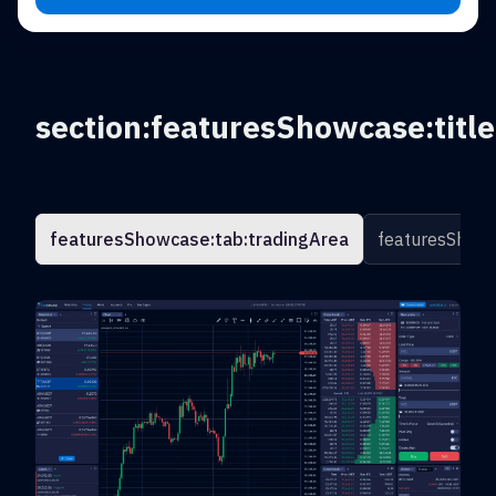
section:featuresShowcase:title
featuresShowcase:tab:tradingArea
featuresShowc