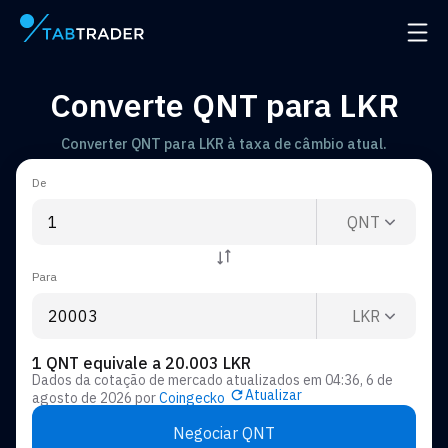
Página principal
Abrir
Converte QNT para LKR
Converter QNT para LKR à taxa de câmbio atual.
De
QNT
Para
LKR
1 QNT equivale a 20.003 LKR
Dados da cotação de mercado atualizados em
04:36, 6 de
Atualizar
agosto de 2026
por
Coingecko
Negociar QNT