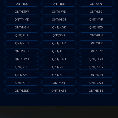
QNT/ILS
QNT/INR
QNT/JPY
QNT/KRW
QNT/KWD
QNT/LTC
QNT/MMK
QNT/MXN
QNT/MYR
QNT/NGN
QNT/NOK
QNT/NZD
QNT/PHP
QNT/PKR
QNT/PLN
QNT/RUB
QNT/SAR
QNT/SEK
QNT/SGD
QNT/THB
QNT/TRY
QNT/TWD
QNT/UAH
QNT/USD
QNT/VEF
QNT/VND
QNT/XAG
QNT/XAU
QNT/XDR
QNT/XLM
QNT/XRP
QNT/YFI
QNT/ZAR
QNT/LINK
QNT/SATS
QNT/BITS