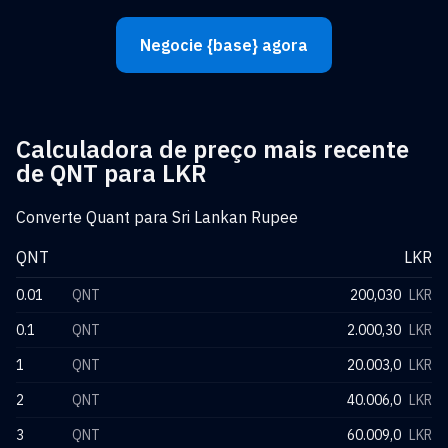
Negocie {base} agora
Calculadora de preço mais recente
de QNT para LKR
Converte Quant para Sri Lankan Rupee
QNT
LKR
0.01
QNT
200,030
LKR
0.1
QNT
2.000,30
LKR
1
QNT
20.003,0
LKR
2
QNT
40.006,0
LKR
3
QNT
60.009,0
LKR