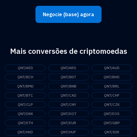
Negocie {base} agora
Mais conversões de criptomoedas
QNT/AED
QNT/ARS
QNT/AUD
QNT/BCH
QNT/BDT
QNT/BHD
QNT/BMD
QNT/BNB
QNT/BRL
QNT/BTC
QNT/CAD
QNT/CHF
QNT/CLP
QNT/CNY
QNT/CZK
QNT/DKK
QNT/DOT
QNT/EOS
QNT/ETH
QNT/EUR
QNT/GBP
QNT/HKD
QNT/HUF
QNT/IDR