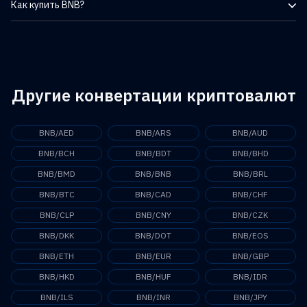
Как купить BNB?
составляет 133 164 597,47 $.
Binance Coin (BNB) можно приобрести на различных
децентрализованных (DEX) и централизованных (CEX)
биржах, включая Binance. С помощью приложения TabTrader
вы можете не только следить за ценой BNB и множества
других популярных криптовалют, но и торговать ими на более
Другие конвертации криптовалют
чем 20 крупных биржах в одном удобном интерфейсе.
BNB/AED
BNB/ARS
BNB/AUD
BNB/BCH
BNB/BDT
BNB/BHD
BNB/BMD
BNB/BNB
BNB/BRL
BNB/BTC
BNB/CAD
BNB/CHF
BNB/CLP
BNB/CNY
BNB/CZK
BNB/DKK
BNB/DOT
BNB/EOS
BNB/ETH
BNB/EUR
BNB/GBP
BNB/HKD
BNB/HUF
BNB/IDR
BNB/ILS
BNB/INR
BNB/JPY