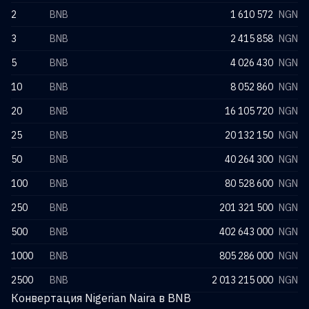
2
BNB
1 610 572
NGN
3
BNB
2 415 858
NGN
5
BNB
4 026 430
NGN
10
BNB
8 052 860
NGN
20
BNB
16 105 720
NGN
25
BNB
20 132 150
NGN
50
BNB
40 264 300
NGN
100
BNB
80 528 600
NGN
250
BNB
201 321 500
NGN
500
BNB
402 643 000
NGN
1000
BNB
805 286 000
NGN
2500
BNB
2 013 215 000
NGN
Конвертация Nigerian Naira в BNB