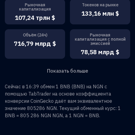
Рыночная
Токенов на рынке
капитализация
133,16 млн $
107,24 трлн $
Объём (24ч)
Рыночная
капитализация с полной
716,79 млрд $
эмиссией
78,58 млрд $
Показать больше
Сейчас в 16:39 обмен
1
BNB
(
BNB
) на
NGN
с
помощью TabTrader на основе коэффициента
конверсии CoinGecko даёт вам эквивалентное
значение
805286
NGN
. Текущий обменный курс: 1
BNB
=
805 286 NGN
NGN
, а 1
NGN
=
BNB
.