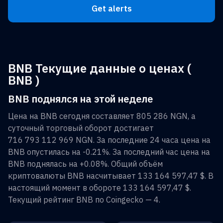
Get alerts
BNB Текущие данные о ценах (
BNB )
BNB поднялся на этой неделе
Цена на
BNB
сегодня составляет
805 286 NGN
, а
суточный торговый оборот достигает
716 793 112 969 NGN
. За последние 24 часа цена на
BNB
опустилась на
-0.21%
. За последний час цена на
BNB
поднялась на
+0.08%
. Общий объём
криптовалюты
BNB
насчитывает
133 164 597,47 $
. В
настоящий момент в обороте
133 164 597,47 $
.
Текущий рейтинг
BNB
по Coingecko —
4
.