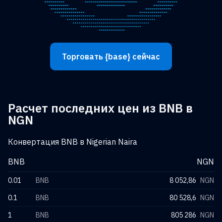
Торговать {base} сейчас
Расчет последних цен из BNB в
NGN
Конвертация BNB в Nigerian Naira
BNB
NGN
0.01
BNB
8 052,86
NGN
0.1
BNB
80 528,6
NGN
1
BNB
805 286
NGN