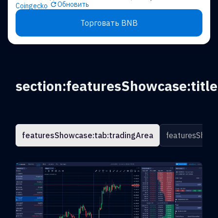
Обновить
Coingecko
Торговать BNB
section:featuresShowcase:title
featuresShowcase:tab:tradingArea
featuresShowc