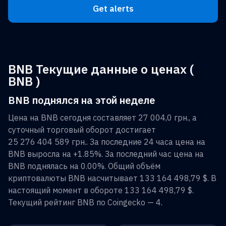
Get alerts
BNB Текущие данные о ценах (
BNB )
BNB поднялся на этой неделе
Цена на
BNB
сегодня составляет
27 004,0 грн.
, а
суточный торговый оборот достигает
25 276 404 589 грн.
. За последние 24 часа цена на
BNB
выросла на
+1.85%
. За последний час цена на
BNB
поднялась на
0.00%
. Общий объём
криптовалюты
BNB
насчитывает
133 164 498,79 $
. В
настоящий момент в обороте
133 164 498,79 $
.
Текущий рейтинг
BNB
по Coingecko —
4
.