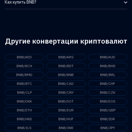
Как купить BNB?
составляет 133 164 498,79 $.
Binance Coin (BNB) можно приобрести на различных
децентрализованных (DEX) и централизованных (CEX)
биржах, включая Binance. С помощью приложения TabTrader
вы можете не только следить за ценой BNB и множества
других популярных криптовалют, но и торговать ими на более
Другие конвертации криптовалют
чем 20 крупных биржах в одном удобном интерфейсе.
BNB/AED
BNB/ARS
BNB/AUD
BNB/BCH
BNB/BDT
BNB/BHD
BNB/BMD
BNB/BNB
BNB/BRL
BNB/BTC
BNB/CAD
BNB/CHF
BNB/CLP
BNB/CNY
BNB/CZK
BNB/DKK
BNB/DOT
BNB/EOS
BNB/ETH
BNB/EUR
BNB/GBP
BNB/HKD
BNB/HUF
BNB/IDR
BNB/ILS
BNB/INR
BNB/JPY