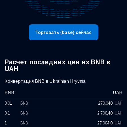
Торговать {base} сейчас
Расчет последних цен из BNB в
UAH
Конвертация BNB в Ukrainian Hryvnia
BNB
UAH
0.01
BNB
270,040
UAH
0.1
BNB
2 700,40
UAH
1
BNB
27 004,0
UAH