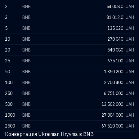
2
BNB
54 008,0
UAH
3
BNB
81 012,0
UAH
5
BNB
135 020
UAH
10
BNB
270 040
UAH
20
BNB
540 080
UAH
25
BNB
675 100
UAH
50
BNB
1 350 200
UAH
100
BNB
2 700 400
UAH
250
BNB
6 751 000
UAH
500
BNB
13 502 000
UAH
1000
BNB
27 004 000
UAH
2500
BNB
67 510 000
UAH
Конвертация Ukrainian Hryvnia в BNB