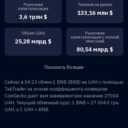
Рыночная
Токенов на рынке
капитализация
133,16 млн $
3,6 трлн $
Объём (24ч)
Рыночная
капитализация с полной
25,28 млрд $
эмиссией
80,54 млрд $
Показать больше
Сейчас в 04:23 обмен
1
BNB
(
BNB
) на
UAH
с помощью
TabTrader на основе коэффициента конверсии
CoinGecko даёт вам эквивалентное значение
27004
UAH
. Текущий обменный курс: 1
BNB
=
27 004,0 грн.
UAH
, а 1
UAH
=
BNB
.