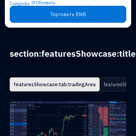
Обновить
Coingecko
Торговать BNB
section:featuresShowcase:title
featuresShowcase:tab:tradingArea
featuresShowc