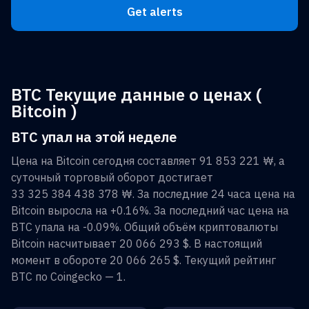
Get alerts
BTC Текущие данные о ценах (
Bitcoin )
BTC упал на этой неделе
Цена на
Bitcoin
сегодня составляет
91 853 221 ₩
, а
суточный торговый оборот достигает
33 325 384 438 378 ₩
. За последние 24 часа цена на
Bitcoin
выросла на
+0.16%
. За последний час цена на
BTC
упала на
-0.09%
. Общий объём криптовалюты
Bitcoin
насчитывает
20 066 293 $
. В настоящий
момент в обороте
20 066 265 $
. Текущий рейтинг
BTC
по Coingecko —
1
.