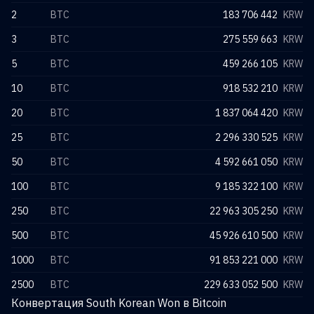
2
BTC
183 706 442
KRW
3
BTC
275 559 663
KRW
5
BTC
459 266 105
KRW
10
BTC
918 532 210
KRW
20
BTC
1 837 064 420
KRW
25
BTC
2 296 330 525
KRW
50
BTC
4 592 661 050
KRW
100
BTC
9 185 322 100
KRW
250
BTC
22 963 305 250
KRW
500
BTC
45 926 610 500
KRW
1000
BTC
91 853 221 000
KRW
2500
BTC
229 633 052 500
KRW
Конвертация South Korean Won в Bitcoin