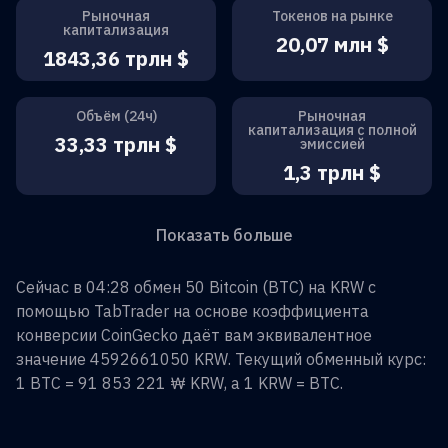
Рыночная
Токенов на рынке
капитализация
20,07 млн $
1843,36 трлн $
Объём (24ч)
Рыночная
капитализация с полной
33,33 трлн $
эмиссией
1,3 трлн $
Показать больше
Сейчас в 04:28 обмен
50
Bitcoin
(
BTC
) на
KRW
с
помощью TabTrader на основе коэффициента
конверсии CoinGecko даёт вам эквивалентное
значение
4592661050
KRW
. Текущий обменный курс:
1
BTC
=
91 853 221 ₩
KRW
, а 1
KRW
=
BTC
.