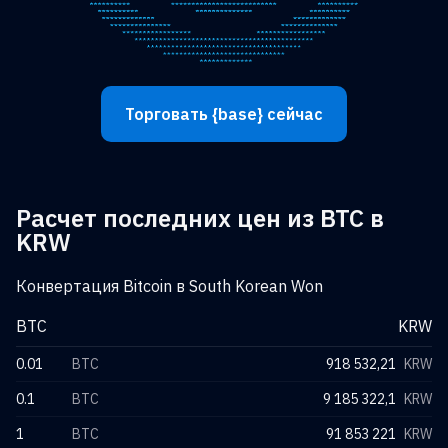
Торговать {base} сейчас
Расчет последних цен из BTC в
KRW
Конвертация Bitcoin в South Korean Won
BTC
KRW
0.01
BTC
918 532,21
KRW
0.1
BTC
9 185 322,1
KRW
1
BTC
91 853 221
KRW