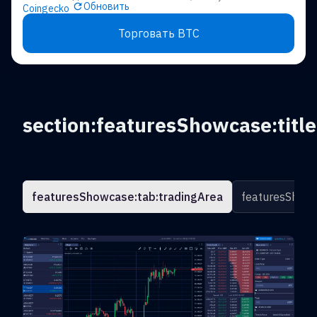
Обновить
Coingecko
Торговать BTC
section:featuresShowcase:title
featuresShowcase:tab:tradingArea
featuresShowc