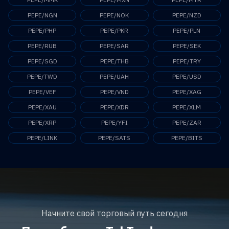
PEPE/NGN
PEPE/NOK
PEPE/NZD
PEPE/PHP
PEPE/PKR
PEPE/PLN
PEPE/RUB
PEPE/SAR
PEPE/SEK
PEPE/SGD
PEPE/THB
PEPE/TRY
PEPE/TWD
PEPE/UAH
PEPE/USD
PEPE/VEF
PEPE/VND
PEPE/XAG
PEPE/XAU
PEPE/XDR
PEPE/XLM
PEPE/XRP
PEPE/YFI
PEPE/ZAR
PEPE/LINK
PEPE/SATS
PEPE/BITS
Начните свой торговый путь сегодня