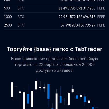
500
BTC
11 475 786 091 347,258
PEPE
1000
BTC
22 951 572 182 694,516
PEPE
2500
BTC
57 378 930 456 736,29
PEPE
Торгуйте {base} легко с TabTrader
Наше приложение предлагает бесперебойную
торговлю на 22 биржах с более чем 20,000
доступных активов.