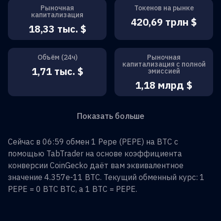
Рыночная
Токенов на рынке
капитализация
420,69 трлн $
18,33 тыс. $
Объём (24ч)
Рыночная
капитализация с полной
1,71 тыс. $
эмиссией
1,18 млрд $
Показать больше
Сейчас в 06:59 обмен
1
Pepe
(
PEPE
) на
BTC
с
помощью TabTrader на основе коэффициента
конверсии CoinGecko даёт вам эквивалентное
значение
4.357e-11
BTC
. Текущий обменный курс: 1
PEPE
=
0 BTC
BTC
, а 1
BTC
=
PEPE
.