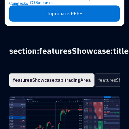
Обновить
Coingecko
Торговать PEPE
section:featuresShowcase:title
featuresShowcase:tab:tradingArea
featuresShowc