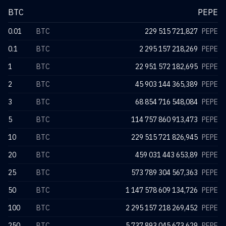
BTC
PEPE
0.01
BTC
229 515 721,827
PEPE
0.1
BTC
2 295 157 218,269
PEPE
1
BTC
22 951 572 182,695
PEPE
2
BTC
45 903 144 365,389
PEPE
3
BTC
68 854 716 548,084
PEPE
5
BTC
114 757 860 913,473
PEPE
10
BTC
229 515 721 826,945
PEPE
20
BTC
459 031 443 653,89
PEPE
25
BTC
573 789 304 567,363
PEPE
50
BTC
1 147 578 609 134,726
PEPE
100
BTC
2 295 157 218 269,452
PEPE
250
BTC
5 737 893 045 673,629
PEPE