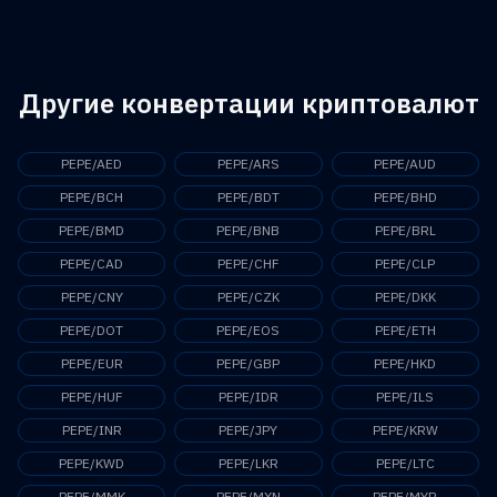
триллиона токенов, а также публичное признание
Gate.io, Huobi и другие. Скачайте приложение TabTrader и
указанные биржи, используя
стейблкоины
Tether (USDT), USD
разработчиков, что монета не имеет конкретного
подключите свои аккаунты на биржах через API, чтобы
Coin (USDC), а также евро (EUR), доллар США (USD), турецкую
использования.
начать торговать.
лиру (TRY), индонезийскую рупию (IDR) и бразильский реал
(BRL). Получите доступ к биржам напрямую через приложение
Другие конвертации криптовалют
TabTrader, чтобы открыть десятки других торговых пар с Pepe
(PEPE).
PEPE/AED
PEPE/ARS
PEPE/AUD
PEPE/BCH
PEPE/BDT
PEPE/BHD
PEPE/BMD
PEPE/BNB
PEPE/BRL
PEPE/CAD
PEPE/CHF
PEPE/CLP
PEPE/CNY
PEPE/CZK
PEPE/DKK
PEPE/DOT
PEPE/EOS
PEPE/ETH
PEPE/EUR
PEPE/GBP
PEPE/HKD
PEPE/HUF
PEPE/IDR
PEPE/ILS
PEPE/INR
PEPE/JPY
PEPE/KRW
PEPE/KWD
PEPE/LKR
PEPE/LTC
PEPE/MMK
PEPE/MXN
PEPE/MYR