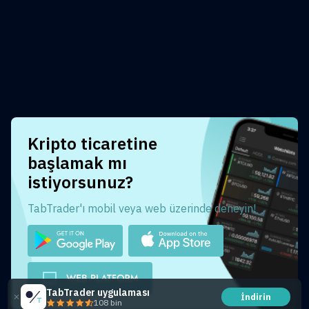
Kripto ticaretine
başlamak mı
istiyorsunuz?
TabTrader'ı mobil veya web üzerinde deneyin!
TabTrader uygulaması
İndirin
108 bin