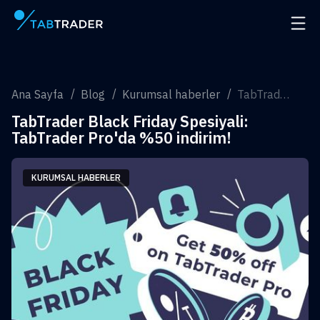
Ana Sayfa
Navig
Ana Sayfa
Blog
Kurumsal haberler
TabTrader Black Friday Spesiyali: TabTrader Pro'da %50 indirim!
TabTrader Black Friday Spesiyali:
TabTrader Pro'da %50 indirim!
KURUMSAL HABERLER