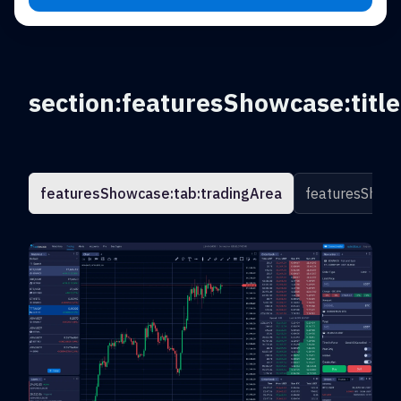
section:featuresShowcase:title
featuresShowcase:tab:tradingArea
featuresShowc