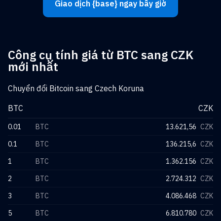
Giao dịch {base} ngay bây giờ
Công cụ tính giá từ BTC sang CZK
mới nhất
Chuyển đổi Bitcoin sang Czech Koruna
BTC
CZK
0.01
BTC
13.621,56
CZK
0.1
BTC
136.215,6
CZK
1
BTC
1.362.156
CZK
2
BTC
2.724.312
CZK
3
BTC
4.086.468
CZK
5
BTC
6.810.780
CZK