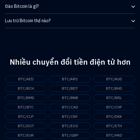
Mạng Bitcoin (BTC) được bảo mật bởi cơ chế đồng thuận Proof-of-
Đào Bitcoin là gì?
Work (PoW). Hệ thống này cho phép các giao dịch có thể được xử lý
theo cách phi tập trung mà không cần bên thứ ba đáng tin cậy.
Vì rất nhiều altcoin thường được giao dịch với Bitcoin, nên giá trị của
Lưu trữ Bitcoin thế nào?
chúng về cơ bản được xác định bởi giá trị của BTC. Bitcoin (BTC)
hiện là đồng tiền điện tử lớn nhất theo vốn hóa thị trường và tiếp
Đào Bitcoin (BTC) là quá trình mạng Bitcoin xác nhận giao dịch mới
xúc nhiều nhất với thế giới tiền tệ fiat.
và thêm chúng vào sổ cái phi tập trung. Các nút đào làm việc để xử
lý các câu đố phức tạp về mật mã băm để có cơ hội ghi một khối mới
của giao dịch và được thưởng Bitcoin.
Nhiều chuyển đổi tiền điện tử hơn
BTC/AED
BTC/ARS
BTC/AUD
BTC/BCH
BTC/BDT
BTC/BHD
BTC/BMD
BTC/BNB
BTC/BRL
BTC/BTC
BTC/CAD
BTC/CHF
BTC/CLP
BTC/CNY
BTC/DKK
BTC/DOT
BTC/EOS
BTC/ETH
BTC/EUR
BTC/GBP
BTC/HKD