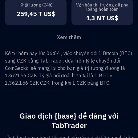
Khối lượng (24h)
Vốn hóa thị trường đã pha
loãng hoàn toàn
259,45 T US$
1,3 NT US$
Xem thêm
Kể từ hôm nay lúc 06:04 , việc chuyển đổi
1
Bitcoin
(
BTC
)
sang
CZK
bằng TabTrader, dựa trên tỷ lệ chuyển đổi
CoinGecko, sẽ mang lại cho bạn giá trị tương đương là
1362156
CZK
. Tỷ giá hối đoái hiện tại là 1
BTC
=
1.362.156 CZK
CZK
, trong khi 1
CZK
bằng
BTC
.
Giao dịch {base} dễ dàng với
TabTrader
Ứng dụng của chúng tôi cung cấp giao dịch liền mạch trên