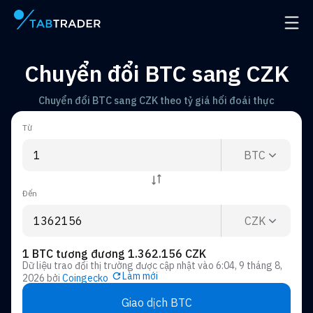
Trang chính
Mở đ
Chuyển đổi BTC sang CZK
Chuyển đổi BTC sang CZK theo tỷ giá hối đoái thực
Từ
BTC
Đến
CZK
1 BTC tương đương 1.362.156 CZK
Dữ liệu trao đổi thị trường được cập nhật vào
6:04, 9 tháng 8,
Làm mới
2026
bởi
Coingecko
Giao dịch BTC