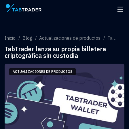
Página principal
Abrir
Inicio
Blog
Actualizaciones de productos
TabTrader lanza su propia billetera criptográfica sin custodia
TabTrader lanza su propia billetera
criptográfica sin custodia
ACTUALIZACIONES DE PRODUCTOS