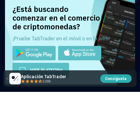
¿Está buscando
comenzar en el comercio
de criptomonedas?
¡Pruebe TabTrader en el móvil o en la web!
Aplicación TabTrader
Consíguela
108k
Share this article