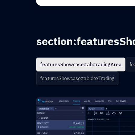
section:featuresSh
featuresShowcase:tab:tradingArea
fe
featuresShowcase:tab:dexTrading