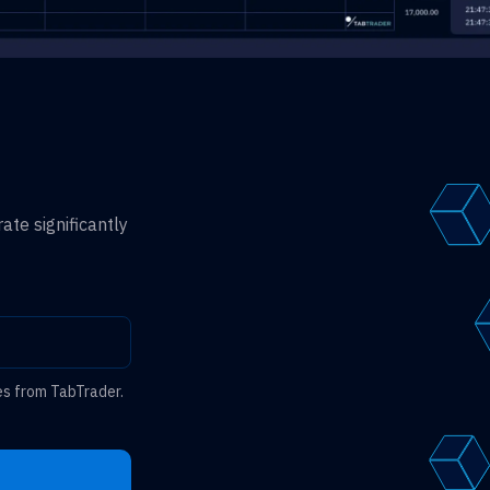
ate significantly
es from TabTrader.