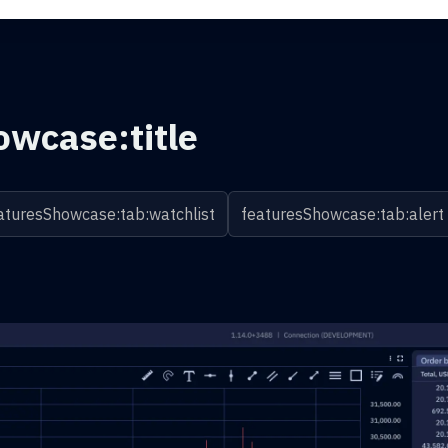
owcase:title
aturesShowcase:tab:watchlist
featuresShowcase:tab:alert