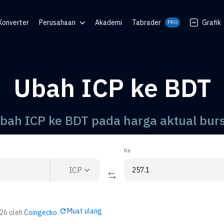
Konverter
Perusahaan
Akademi
Tabrader
Grafik
PRO
an
Blog
Komunitas
Ubah ICP ke BDT
QR
uan
bah ICP ke BDT pada harga aktual bur
Ke
ICP
Muat ulang
026
oleh
Coingecko