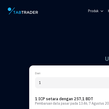
Produk
Halaman utama
Pusat Bantu
Token
Generator 
Pemberitah
U
Dari
1 ICP setara dengan 257,1 BDT
Pembaruan data pasar pada
13.46, 7 Agustus 2