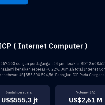
CP ( Internet Computer )
 257,100
dengan perdagangan 24 jam terakhir
BDT 2.608.61
ngalami kenaikan sebesar
+0.22%
. Jumlah total
Internet Co
ar sebesar
US$555.300.594,56
. Peringkat
ICP
Pada Coingeck
Jumlah peredaran
Volume (24j)
US$555,3 jt
US$2,61 M