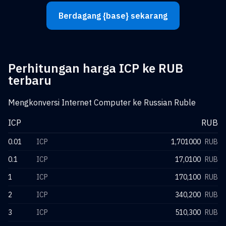
Berdagang {base} sekarang
Perhitungan harga ICP ke RUB
terbaru
Mengkonversi Internet Computer ke Russian Ruble
ICP
RUB
0.01
ICP
1,701000
RUB
0.1
ICP
17,0100
RUB
1
ICP
170,100
RUB
2
ICP
340,200
RUB
3
ICP
510,300
RUB