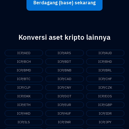
Berdagang {base} sekarang
Konversi aset kripto lainnya
ICP/AED
ICP/ARS
ICP/AUD
ICP/BCH
ICP/BDT
ICP/BHD
ICP/BMD
ICP/BNB
ICP/BRL
ICP/BTC
ICP/CAD
ICP/CHF
ICP/CLP
ICP/CNY
ICP/CZK
ICP/DKK
ICP/DOT
ICP/EOS
ICP/ETH
ICP/EUR
ICP/GBP
ICP/HKD
ICP/HUF
ICP/IDR
ICP/ILS
ICP/INR
ICP/JPY