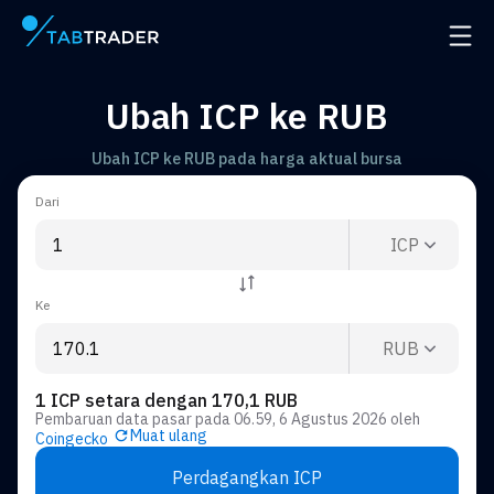
Halaman utama
Buka 
Ubah ICP ke RUB
Ubah ICP ke RUB pada harga aktual bursa
Dari
ICP
Ke
RUB
1 ICP setara dengan 170,1 RUB
Pembaruan data pasar pada
06.59, 6 Agustus 2026
oleh
Muat ulang
Coingecko
Perdagangkan ICP