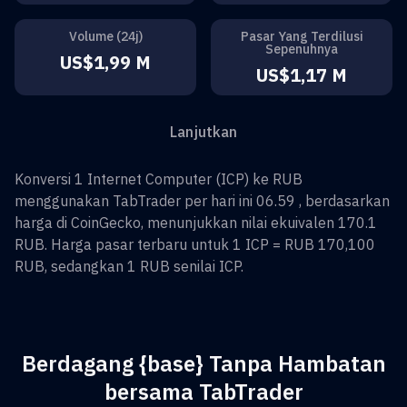
Volume (24j)
Pasar Yang Terdilusi
Sepenuhnya
US$1,99 M
US$1,17 M
Lanjutkan
Konversi
1
Internet Computer
(
ICP
) ke
RUB
menggunakan TabTrader per hari ini 06.59 , berdasarkan
harga di CoinGecko, menunjukkan nilai ekuivalen
170.1
RUB
. Harga pasar terbaru untuk 1
ICP
=
RUB 170,100
RUB
, sedangkan 1
RUB
senilai
ICP
.
Berdagang {base} Tanpa Hambatan
bersama TabTrader