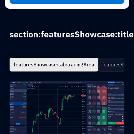
section:featuresShowcase:title
featuresShowcase:tab:tradingArea
featuresShowc