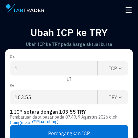
Halaman utama
Buka 
Ubah ICP ke TRY
Ubah ICP ke TRY pada harga aktual bursa
Dari
ICP
Ke
TRY
1 ICP setara dengan 103,55 TRY
Pembaruan data pasar pada
07.49, 9 Agustus 2026
oleh
Muat ulang
Coingecko
Perdagangkan ICP