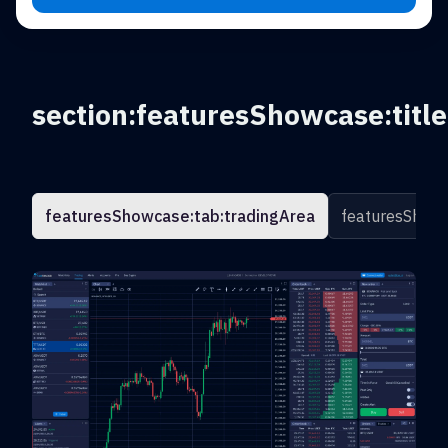
section:featuresShowcase:title
featuresShowcase:tab:tradingArea
featuresShowc