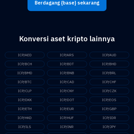
Berdagang {base} sekarang
Konversi aset kripto lainnya
ICP/AED
ICP/ARS
ICP/AUD
ICP/BCH
ICP/BDT
ICP/BHD
ICP/BMD
ICP/BNB
ICP/BRL
ICP/BTC
ICP/CAD
ICP/CHF
ICP/CLP
ICP/CNY
ICP/CZK
ICP/DKK
ICP/DOT
ICP/EOS
ICP/ETH
ICP/EUR
ICP/GBP
ICP/HKD
ICP/HUF
ICP/IDR
ICP/ILS
ICP/INR
ICP/JPY