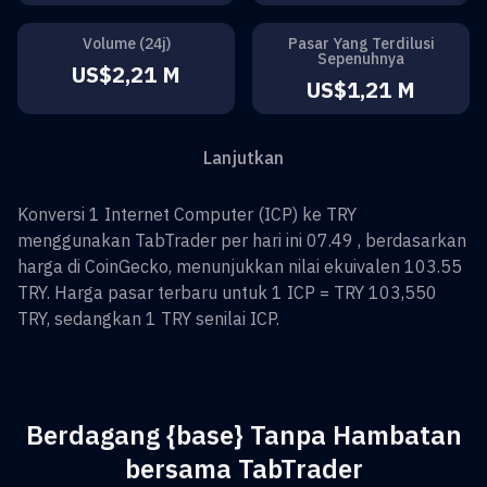
Volume (24j)
Pasar Yang Terdilusi
Sepenuhnya
US$2,21 M
US$1,21 M
Lanjutkan
Konversi
1
Internet Computer
(
ICP
) ke
TRY
menggunakan TabTrader per hari ini 07.49 , berdasarkan
harga di CoinGecko, menunjukkan nilai ekuivalen
103.55
TRY
. Harga pasar terbaru untuk 1
ICP
=
TRY 103,550
TRY
, sedangkan 1
TRY
senilai
ICP
.
Berdagang {base} Tanpa Hambatan
bersama TabTrader