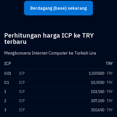
Berdagang {base} sekarang
Perhitungan harga ICP ke TRY
terbaru
Mengkonversi Internet Computer ke Turkish Lira
ICP
TRY
0.01
ICP
1,035500
TRY
0.1
ICP
10,3550
TRY
1
ICP
103,550
TRY
2
ICP
207,100
TRY
3
ICP
310,650
TRY