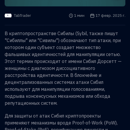
Время чтения
1 мин
Дата публикации
17 февр. 2025 г.
TabTrader
В криптопространстве Сибилы (Sybil, также пишут
"Сибиллы" или "Сивилы") обозначают тип атаки, при
котором один субъект создает множество
фальшивых идентичностей для манипуляции сетью.
Этот термин происходит от имени Сибил Дорсетт —
женщины с диагнозом диссоциативного
расстройства идентичности. В блокчейне и
децентрализованных системах атаки Сибил
используют для манипуляции голосованиями,
подрыва консенсусных механизмов или обхода
репутационных систем.
Для защиты от атак Сибил криптопроекты
применяют механизмы вроде Proof-of-Work (PoW),
Proof-of-Stake (PoS), верификацию личности и