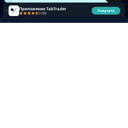
Приложение TabTrader
Получить
108k
Share this article
Продолжить чтение
ПОСМОТРЕТЬ ВСЕ СТАТЬИ