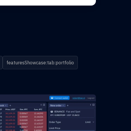
featuresShowcase:tab:portfolio