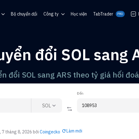
Bộ chuyển đổi
Công ty
Học viện
TabTrader
PRO
m trợ giúp
Blog
Cộng đồng
uyển đổi SOL sang 
o QR
o
n đổi SOL sang ARS theo tỷ giá hối đoá
Đến
SOL
Làm mới
, 7 tháng 8, 2026
bởi
Coingecko