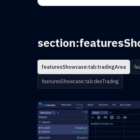
section:featuresSh
featuresShowcase:tab:tradingArea
fe
featuresShowcase:tab:dexTrading