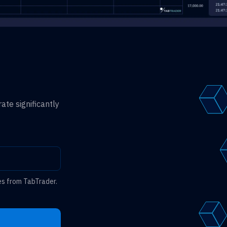
ate significantly
es from TabTrader.