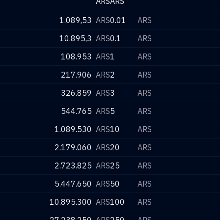
ARS
ARS
1.089,53
ARS
0.01
ARS
10.895,3
ARS
0.1
ARS
108.953
ARS
1
ARS
217.906
ARS
2
ARS
326.859
ARS
3
ARS
544.765
ARS
5
ARS
1.089.530
ARS
10
ARS
2.179.060
ARS
20
ARS
2.723.825
ARS
25
ARS
5.447.650
ARS
50
ARS
10.895.300
ARS
100
ARS