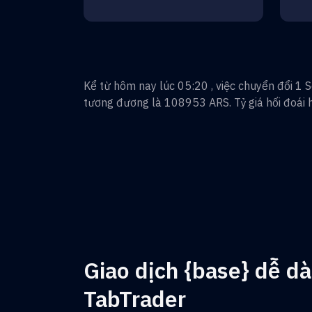
Kể từ hôm nay lúc 05:20 , việc chuyển đổi
1
S
tương đương là
108953
ARS
. Tỷ giá hối đoái 
Giao dịch {base} dễ dà
TabTrader