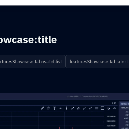
owcase:title
aturesShowcase:tab:watchlist
featuresShowcase:tab:alert