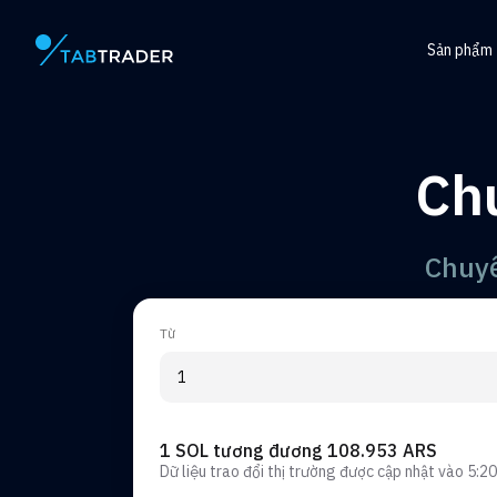
Sản phẩm
Trang chính
Trung tâ
Token
Ch
Trình tạ
Cảnh bá
Chuyể
Từ
1 SOL tương đương 108.953 ARS
Dữ liệu trao đổi thị trường được cập nhật vào
5:20