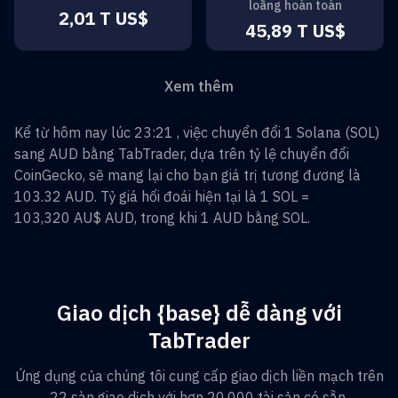
loãng hoàn toàn
2,01 T US$
45,89 T US$
Xem thêm
Kể từ hôm nay lúc 23:21 , việc chuyển đổi
1
Solana
(
SOL
)
sang
AUD
bằng TabTrader, dựa trên tỷ lệ chuyển đổi
CoinGecko, sẽ mang lại cho bạn giá trị tương đương là
103.32
AUD
. Tỷ giá hối đoái hiện tại là 1
SOL
=
103,320 AU$
AUD
, trong khi 1
AUD
bằng
SOL
.
Giao dịch {base} dễ dàng với
TabTrader
Ứng dụng của chúng tôi cung cấp giao dịch liền mạch trên
22 sàn giao dịch với hơn 20.000 tài sản có sẵn.