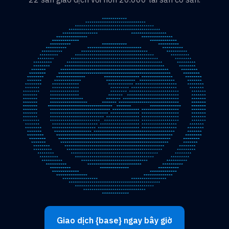
Giao dịch {base} ngay bây giờ