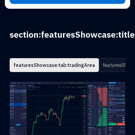
section:featuresShowcase:title
featuresShowcase:tab:tradingArea
featuresShowc