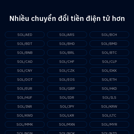
Nhiều chuyển đổi tiền điện tử hơn
SOL/AED
SOL/ARS
SOL/BCH
SOL/BDT
SOL/BHD
SOL/BMD
SOL/BNB
SOL/BRL
SOL/BTC
SOL/CAD
SOL/CHF
SOL/CLP
SOL/CNY
SOL/CZK
SOL/DKK
SOL/DOT
SOL/EOS
SOL/ETH
SOL/EUR
SOL/GBP
SOL/HKD
SOL/HUF
SOL/IDR
SOL/ILS
SOL/INR
SOL/JPY
SOL/KRW
SOL/KWD
SOL/LKR
SOL/LTC
SOL/MMK
SOL/MXN
SOL/MYR
SOL/NGN
SOL/NOK
SOL/NZD