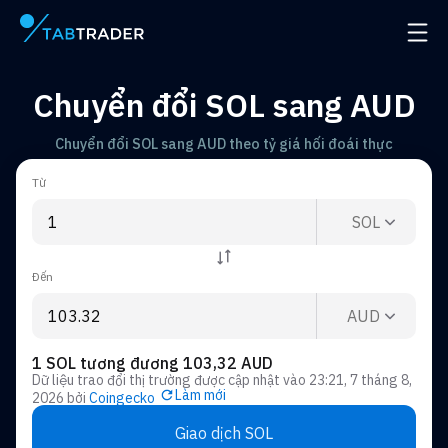
Trang chính
Mở đ
Chuyển đổi SOL sang AUD
Chuyển đổi SOL sang AUD theo tỷ giá hối đoái thực
Từ
SOL
Đến
AUD
1 SOL tương đương 103,32 AUD
Dữ liệu trao đổi thị trường được cập nhật vào
23:21, 7 tháng 8,
Làm mới
2026
bởi
Coingecko
Giao dịch SOL