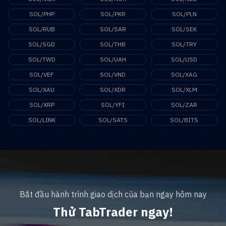
SOL/PHP
SOL/PKR
SOL/PLN
SOL/RUB
SOL/SAR
SOL/SEK
SOL/SGD
SOL/THB
SOL/TRY
SOL/TWD
SOL/UAH
SOL/USD
SOL/VEF
SOL/VND
SOL/XAG
SOL/XAU
SOL/XDR
SOL/XLM
SOL/XRP
SOL/YFI
SOL/ZAR
SOL/LINK
SOL/SATS
SOL/BITS
Bắt đầu hành trình giao dịch của bạn ngay hôm nay
Thử TabTrader ngay!