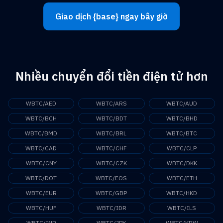
Giao dịch {base} ngay bây giờ
Nhiều chuyển đổi tiền điện tử hơn
WBTC/AED
WBTC/ARS
WBTC/AUD
WBTC/BCH
WBTC/BDT
WBTC/BHD
WBTC/BMD
WBTC/BRL
WBTC/BTC
WBTC/CAD
WBTC/CHF
WBTC/CLP
WBTC/CNY
WBTC/CZK
WBTC/DKK
WBTC/DOT
WBTC/EOS
WBTC/ETH
WBTC/EUR
WBTC/GBP
WBTC/HKD
WBTC/HUF
WBTC/IDR
WBTC/ILS
WBTC/INR
WBTC/JPY
WBTC/KRW