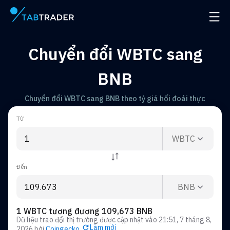
Trang chính
Mở đ
Chuyển đổi WBTC sang
BNB
Chuyển đổi WBTC sang BNB theo tỷ giá hối đoái thực
Từ
WBTC
Đến
BNB
1 WBTC tương đương 109,673 BNB
Dữ liệu trao đổi thị trường được cập nhật vào
21:51, 7 tháng 8,
Làm mới
2026
bởi
Coingecko