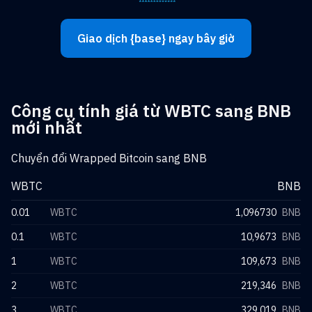
Giao dịch {base} ngay bây giờ
Công cụ tính giá từ WBTC sang BNB
mới nhất
Chuyển đổi Wrapped Bitcoin sang BNB
WBTC
BNB
0.01
WBTC
1,096730
BNB
0.1
WBTC
10,9673
BNB
1
WBTC
109,673
BNB
2
WBTC
219,346
BNB
3
WBTC
329,019
BNB