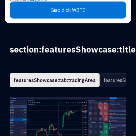
Giao dịch WBTC
section:featuresShowcase:title
featuresShowcase:tab:tradingArea
featuresShowc