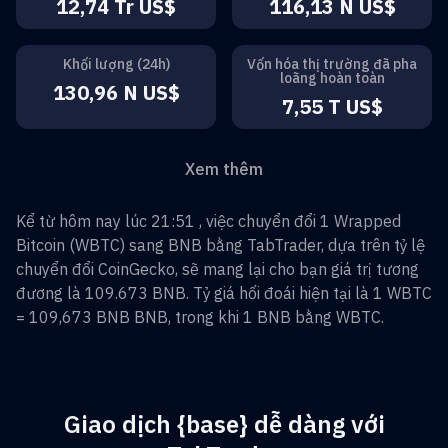
12,74 Tr US$
116,13 N US$
Khối lượng (24h)
Vốn hóa thị trường đã pha
loãng hoàn toàn
130,96 N US$
7,55 T US$
Xem thêm
Kể từ hôm nay lúc 21:51 , việc chuyển đổi
1
Wrapped
Bitcoin
(
WBTC
) sang
BNB
bằng TabTrader, dựa trên tỷ lệ
chuyển đổi CoinGecko, sẽ mang lại cho bạn giá trị tương
đương là
109.673
BNB
. Tỷ giá hối đoái hiện tại là 1
WBTC
=
109,673 BNB
BNB
, trong khi 1
BNB
bằng
WBTC
.
Giao dịch {base} dễ dàng với