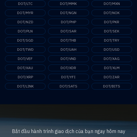
DOT/LTC
DOT/MMK
DOT/MXN
DOT/MYR
DOT/NGN
DOT/NOK
DOT/NZD
DOT/PHP
DOT/PKR
DOT/PLN
DOT/SAR
DOT/SEK
DOT/SGD
DOT/THB
DOT/TRY
DOT/TWD
DOT/UAH
DOT/USD
DOT/VEF
DOT/VND
DOT/XAG
DOT/XAU
DOT/XDR
DOT/XLM
DOT/XRP
DOT/YFI
DOT/ZAR
DOT/LINK
DOT/SATS
DOT/BITS
Bắt đầu hành trình giao dịch của bạn ngay hôm nay