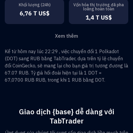
Khối lượng (24h)
Vốn hóa thị trường đã pha
loãng hoàn toàn
6,76 T US$
1,4 T US$
Xem thêm
Kể từ hôm nay lúc 22:29 , việc chuyển đổi
1
Polkadot
(
DOT
) sang
RUB
bằng TabTrader, dựa trên tỷ lệ chuyển
đổi CoinGecko, sẽ mang lại cho bạn giá trị tương đương là
67.07
RUB
. Tỷ giá hối đoái hiện tại là 1
DOT
=
67,0700 RUB
RUB
, trong khi 1
RUB
bằng
DOT
.
Giao dịch {base} dễ dàng với
TabTrader
Ứng dụng của chúng tôi cung cấp giao dịch liền mạch trên