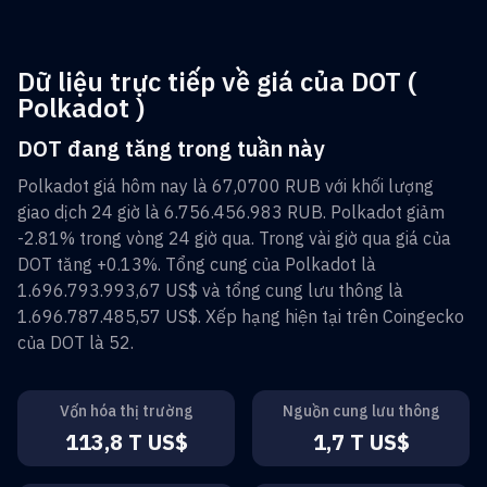
Dữ liệu trực tiếp về giá của DOT (
Polkadot )
DOT đang tăng trong tuần này
Polkadot
giá hôm nay là
67,0700 RUB
với khối lượng
giao dịch 24 giờ là
6.756.456.983 RUB
.
Polkadot
giảm
-2.81%
trong vòng 24 giờ qua. Trong vài giờ qua giá của
DOT
tăng
+0.13%
. Tổng cung của
Polkadot
là
1.696.793.993,67 US$
và tổng cung lưu thông là
1.696.787.485,57 US$
. Xếp hạng hiện tại trên Coingecko
của
DOT
là
52
.
Vốn hóa thị trường
Nguồn cung lưu thông
113,8 T US$
1,7 T US$