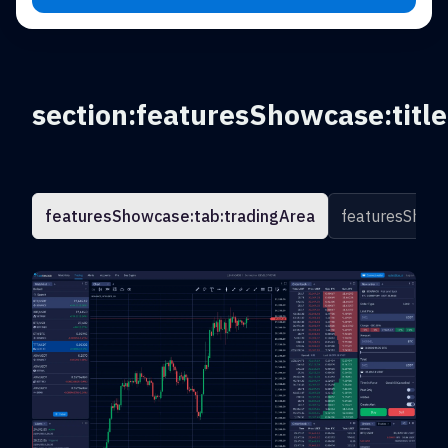
section:featuresShowcase:title
featuresShowcase:tab:tradingArea
featuresShowc