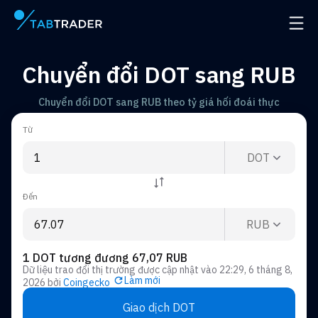
Trang chính
Mở đ
Chuyển đổi DOT sang RUB
Chuyển đổi DOT sang RUB theo tỷ giá hối đoái thực
Từ
DOT
Đến
RUB
1 DOT tương đương 67,07 RUB
Dữ liệu trao đổi thị trường được cập nhật vào
22:29, 6 tháng 8,
Làm mới
2026
bởi
Coingecko
Giao dịch DOT