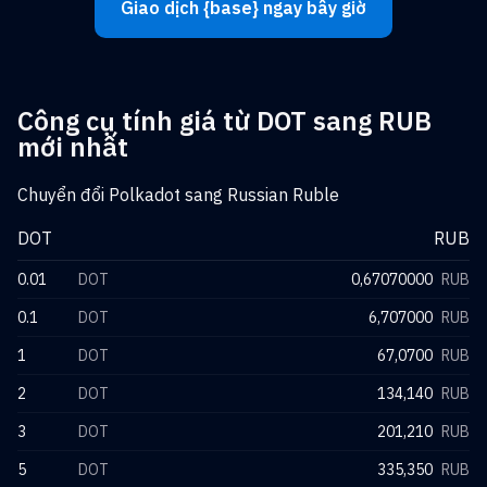
Giao dịch {base} ngay bây giờ
Công cụ tính giá từ DOT sang RUB
mới nhất
Chuyển đổi Polkadot sang Russian Ruble
DOT
RUB
0.01
DOT
0,67070000
RUB
0.1
DOT
6,707000
RUB
1
DOT
67,0700
RUB
2
DOT
134,140
RUB
3
DOT
201,210
RUB
5
DOT
335,350
RUB