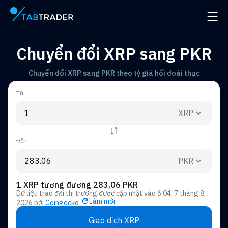
Trang chính
Mở đ
Chuyển đổi XRP sang PKR
Chuyển đổi XRP sang PKR theo tỷ giá hối đoái thực
Từ
XRP
Đến
PKR
1 XRP tương đương 283,06 PKR
Dữ liệu trao đổi thị trường được cập nhật vào
6:04, 7 tháng 8,
Làm mới
2026
bởi
Coingecko
Giao dịch XRP