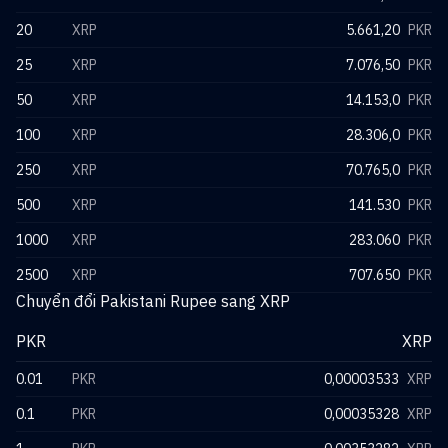
20
XRP
5.661,20
PKR
25
XRP
7.076,50
PKR
50
XRP
14.153,0
PKR
100
XRP
28.306,0
PKR
250
XRP
70.765,0
PKR
500
XRP
141.530
PKR
1000
XRP
283.060
PKR
2500
XRP
707.650
PKR
Chuyển đổi Pakistani Rupee sang XRP
PKR
XRP
0.01
PKR
0,00003533
XRP
0.1
PKR
0,00035328
XRP