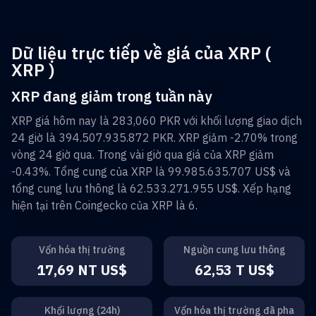
Dữ liệu trực tiếp về giá của XRP (
XRP )
XRP đang giảm trong tuần này
XRP
giá hôm nay là
283,060 PKR
với khối lượng giao dịch
24 giờ là
394.507.935.872 PKR
.
XRP
giảm
-2.70%
trong
vòng 24 giờ qua. Trong vài giờ qua giá của
XRP
giảm
-0.43%
. Tổng cung của
XRP
là
99.985.635.707 US$
và
tổng cung lưu thông là
62.533.271.955 US$
. Xếp hạng
hiện tại trên Coingecko của
XRP
là
6
.
Vốn hóa thị trường
Nguồn cung lưu thông
17,69 NT US$
62,53 T US$
Khối lượng (24h)
Vốn hóa thị trường đã pha