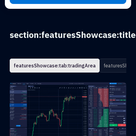
section:featuresShowcase:title
featuresShowcase:tab:tradingArea
featuresShowc