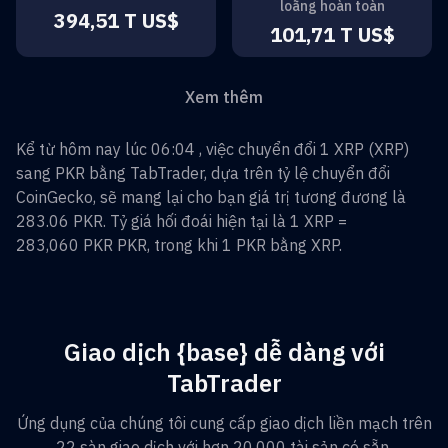
loãng hoàn toàn
394,51 T US$
101,71 T US$
Xem thêm
Kể từ hôm nay lúc 06:04 , việc chuyển đổi
1
XRP
(
XRP
)
sang
PKR
bằng TabTrader, dựa trên tỷ lệ chuyển đổi
CoinGecko, sẽ mang lại cho bạn giá trị tương đương là
283.06
PKR
. Tỷ giá hối đoái hiện tại là 1
XRP
=
283,060 PKR
PKR
, trong khi 1
PKR
bằng
XRP
.
Giao dịch {base} dễ dàng với
TabTrader
Ứng dụng của chúng tôi cung cấp giao dịch liền mạch trên
22 sàn giao dịch với hơn 20.000 tài sản có sẵn.