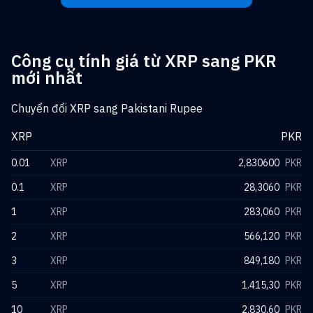
Công cụ tính giá từ XRP sang PKR
mới nhất
Chuyển đổi XRP sang Pakistani Rupee
XRP
PKR
0.01
XRP
2,830600
PKR
0.1
XRP
28,3060
PKR
1
XRP
283,060
PKR
2
XRP
566,120
PKR
3
XRP
849,180
PKR
5
XRP
1.415,30
PKR
10
XRP
2.830,60
PKR