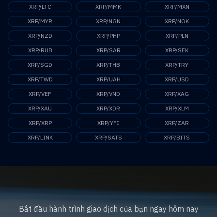
XRP/LTC
XRP/MMK
XRP/MXN
XRP/MYR
XRP/NGN
XRP/NOK
XRP/NZD
XRP/PHP
XRP/PLN
XRP/RUB
XRP/SAR
XRP/SEK
XRP/SGD
XRP/THB
XRP/TRY
XRP/TWD
XRP/UAH
XRP/USD
XRP/VEF
XRP/VND
XRP/XAG
XRP/XAU
XRP/XDR
XRP/XLM
XRP/XRP
XRP/YFI
XRP/ZAR
XRP/LINK
XRP/SATS
XRP/BITS
Bắt đầu hành trình giao dịch của bạn ngay hôm nay