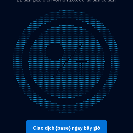
Giao dịch {base} ngay bây giờ