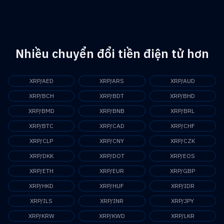
XRP hiện có mức vốn hóa thị trường là 17.693.336.813.679 PKR.
Nhiều chuyển đổi tiền điện tử hơn
XRP/AED
XRP/ARS
XRP/AUD
XRP/BCH
XRP/BDT
XRP/BHD
XRP/BMD
XRP/BNB
XRP/BRL
XRP/BTC
XRP/CAD
XRP/CHF
XRP/CLP
XRP/CNY
XRP/CZK
XRP/DKK
XRP/DOT
XRP/EOS
XRP/ETH
XRP/EUR
XRP/GBP
XRP/HKD
XRP/HUF
XRP/IDR
XRP/ILS
XRP/INR
XRP/JPY
XRP/KRW
XRP/KWD
XRP/LKR