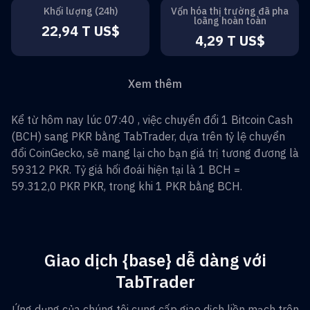
Khối lượng (24h)
Vốn hóa thị trường đã pha
loãng hoàn toàn
22,94 T US$
4,29 T US$
Xem thêm
Kể từ hôm nay lúc 07:40 , việc chuyển đổi
1
Bitcoin Cash
(
BCH
) sang
PKR
bằng TabTrader, dựa trên tỷ lệ chuyển
đổi CoinGecko, sẽ mang lại cho bạn giá trị tương đương là
59312
PKR
. Tỷ giá hối đoái hiện tại là 1
BCH
=
59.312,0 PKR
PKR
, trong khi 1
PKR
bằng
BCH
.
Giao dịch {base} dễ dàng với
TabTrader
Ứng dụng của chúng tôi cung cấp giao dịch liền mạch trên