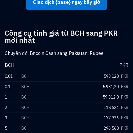
Giao dịch {base} ngay bây giờ
Công cụ tính giá từ BCH sang PKR
mới nhất
Chuyển đổi Bitcoin Cash sang Pakistani Rupee
BCH
PKR
0.01
BCH
593,120
PKR
0.1
BCH
5.931,20
PKR
1
BCH
59.312,0
PKR
2
BCH
118.624
PKR
3
BCH
177.936
PKR
5
BCH
296.560
PKR