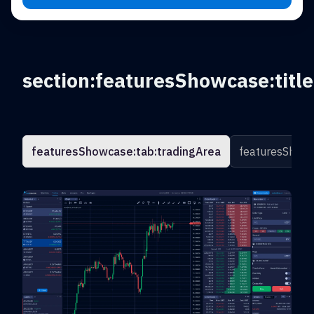
section:featuresShowcase:title
featuresShowcase:tab:tradingArea
featuresShowc