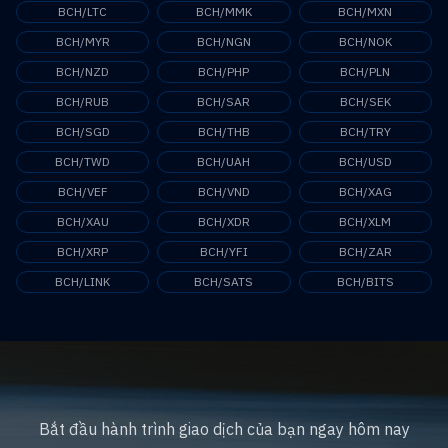
BCH/LTC
BCH/MMK
BCH/MXN
BCH/MYR
BCH/NGN
BCH/NOK
BCH/NZD
BCH/PHP
BCH/PLN
BCH/RUB
BCH/SAR
BCH/SEK
BCH/SGD
BCH/THB
BCH/TRY
BCH/TWD
BCH/UAH
BCH/USD
BCH/VEF
BCH/VND
BCH/XAG
BCH/XAU
BCH/XDR
BCH/XLM
BCH/XRP
BCH/YFI
BCH/ZAR
BCH/LINK
BCH/SATS
BCH/BITS
Bắt đầu hành trình giao dịch của bạn ngay hôm nay