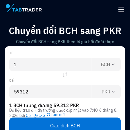
Trang chính
Mở đ
Chuyển đổi BCH sang PKR
Chuyển đổi BCH sang PKR theo tỷ giá hối đoái thực
Từ
BCH
Đến
PKR
1 BCH tương đương 59.312 PKR
Dữ liệu trao đổi thị trường được cập nhật vào
7:40, 6 tháng 8,
Làm mới
2026
bởi
Coingecko
Giao dịch BCH