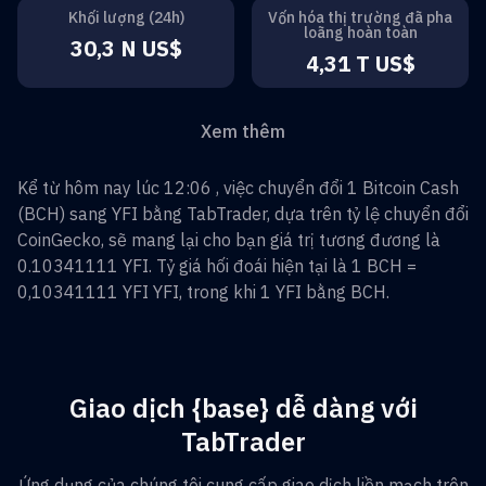
Khối lượng (24h)
Vốn hóa thị trường đã pha
loãng hoàn toàn
30,3 N US$
4,31 T US$
Xem thêm
Kể từ hôm nay lúc 12:06 , việc chuyển đổi
1
Bitcoin Cash
(
BCH
) sang
YFI
bằng TabTrader, dựa trên tỷ lệ chuyển đổi
CoinGecko, sẽ mang lại cho bạn giá trị tương đương là
0.10341111
YFI
. Tỷ giá hối đoái hiện tại là 1
BCH
=
0,10341111 YFI
YFI
, trong khi 1
YFI
bằng
BCH
.
Giao dịch {base} dễ dàng với
TabTrader
Ứng dụng của chúng tôi cung cấp giao dịch liền mạch trên