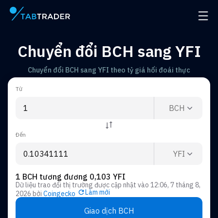
Trang chính
Mở đ
Chuyển đổi BCH sang YFI
Chuyển đổi BCH sang YFI theo tỷ giá hối đoái thực
Từ
BCH
Đến
YFI
1 BCH tương đương 0,103 YFI
Dữ liệu trao đổi thị trường được cập nhật vào
12:06, 7 tháng 8,
Làm mới
2026
bởi
Coingecko
Giao dịch BCH