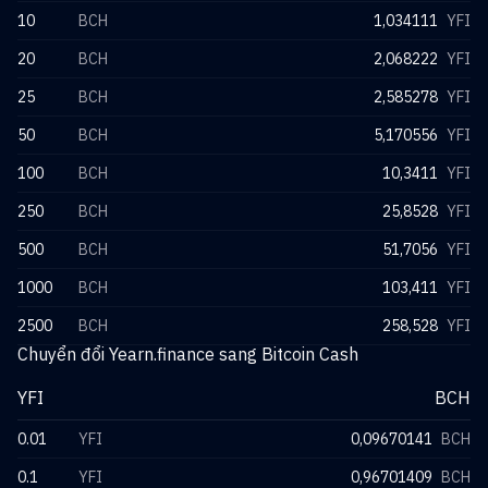
10
BCH
1,034111
YFI
20
BCH
2,068222
YFI
25
BCH
2,585278
YFI
50
BCH
5,170556
YFI
100
BCH
10,3411
YFI
250
BCH
25,8528
YFI
500
BCH
51,7056
YFI
1000
BCH
103,411
YFI
2500
BCH
258,528
YFI
Chuyển đổi Yearn.finance sang Bitcoin Cash
YFI
BCH
0.01
YFI
0,09670141
BCH
0.1
YFI
0,96701409
BCH