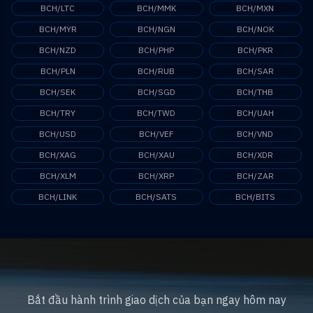
BCH/LTC
BCH/MMK
BCH/MXN
BCH/MYR
BCH/NGN
BCH/NOK
BCH/NZD
BCH/PHP
BCH/PKR
BCH/PLN
BCH/RUB
BCH/SAR
BCH/SEK
BCH/SGD
BCH/THB
BCH/TRY
BCH/TWD
BCH/UAH
BCH/USD
BCH/VEF
BCH/VND
BCH/XAG
BCH/XAU
BCH/XDR
BCH/XLM
BCH/XRP
BCH/ZAR
BCH/LINK
BCH/SATS
BCH/BITS
Bắt đầu hành trình giao dịch của bạn ngay hôm nay