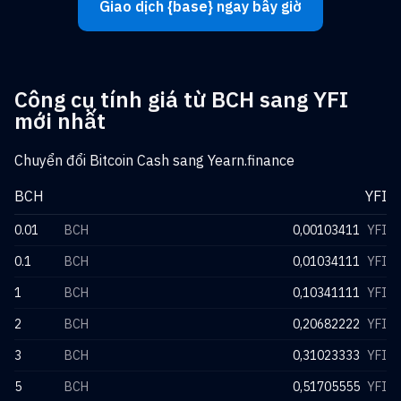
Giao dịch {base} ngay bây giờ
Công cụ tính giá từ BCH sang YFI
mới nhất
Chuyển đổi Bitcoin Cash sang Yearn.finance
BCH
YFI
0.01
BCH
0,00103411
YFI
0.1
BCH
0,01034111
YFI
1
BCH
0,10341111
YFI
2
BCH
0,20682222
YFI
3
BCH
0,31023333
YFI
5
BCH
0,51705555
YFI