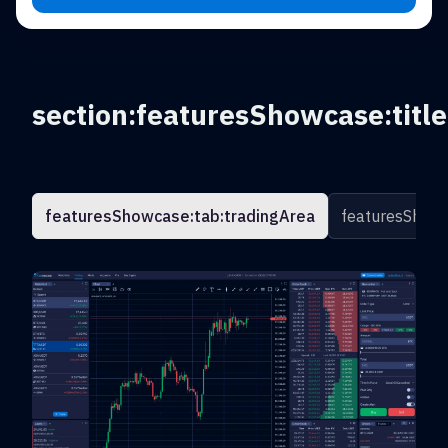
section:featuresShowcase:title
featuresShowcase:tab:tradingArea
featuresShowc