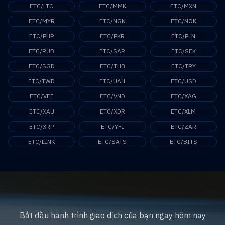
ETC/LTC
ETC/MMK
ETC/MXN
ETC/MYR
ETC/NGN
ETC/NOK
ETC/PHP
ETC/PKR
ETC/PLN
ETC/RUB
ETC/SAR
ETC/SEK
ETC/SGD
ETC/THB
ETC/TRY
ETC/TWD
ETC/UAH
ETC/USD
ETC/VEF
ETC/VND
ETC/XAG
ETC/XAU
ETC/XDR
ETC/XLM
ETC/XRP
ETC/YFI
ETC/ZAR
ETC/LINK
ETC/SATS
ETC/BITS
Bắt đầu hành trình giao dịch của bạn ngay hôm nay