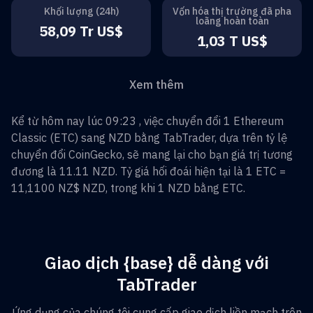
Khối lượng (24h)
Vốn hóa thị trường đã pha
loãng hoàn toàn
58,09 Tr US$
1,03 T US$
Xem thêm
Kể từ hôm nay lúc 09:23 , việc chuyển đổi
1
Ethereum
Classic
(
ETC
) sang
NZD
bằng TabTrader, dựa trên tỷ lệ
chuyển đổi CoinGecko, sẽ mang lại cho bạn giá trị tương
đương là
11.11
NZD
. Tỷ giá hối đoái hiện tại là 1
ETC
=
11,1100 NZ$
NZD
, trong khi 1
NZD
bằng
ETC
.
Giao dịch {base} dễ dàng với
TabTrader
Ứng dụng của chúng tôi cung cấp giao dịch liền mạch trên