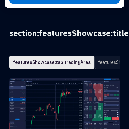
section:featuresShowcase:title
featuresShowcase:tab:tradingArea
featuresShowc