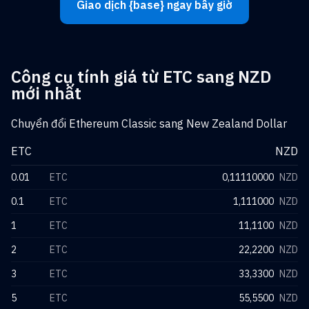
Giao dịch {base} ngay bây giờ
Công cụ tính giá từ ETC sang NZD
mới nhất
Chuyển đổi Ethereum Classic sang New Zealand Dollar
ETC
NZD
0.01
ETC
0,11110000
NZD
0.1
ETC
1,111000
NZD
1
ETC
11,1100
NZD
2
ETC
22,2200
NZD
3
ETC
33,3300
NZD
5
ETC
55,5500
NZD