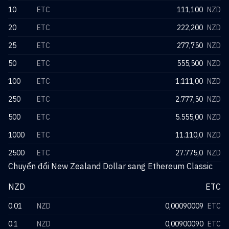
10
ETC
111,100
NZD
20
ETC
222,200
NZD
25
ETC
277,750
NZD
50
ETC
555,500
NZD
100
ETC
1.111,00
NZD
250
ETC
2.777,50
NZD
500
ETC
5.555,00
NZD
1000
ETC
11.110,0
NZD
2500
ETC
27.775,0
NZD
Chuyển đổi New Zealand Dollar sang Ethereum Classic
NZD
ETC
0.01
NZD
0,00090009
ETC
0.1
NZD
0,00900090
ETC