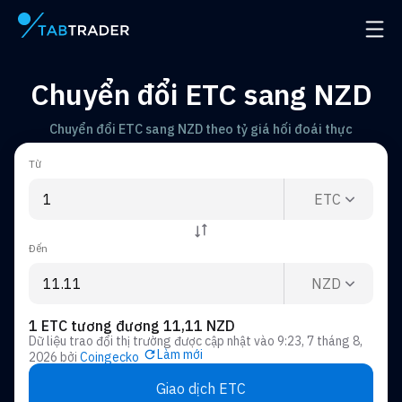
Trang chính
Mở đ
Chuyển đổi ETC sang NZD
Chuyển đổi ETC sang NZD theo tỷ giá hối đoái thực
Từ
ETC
Đến
NZD
1 ETC tương đương 11,11 NZD
Dữ liệu trao đổi thị trường được cập nhật vào
9:23, 7 tháng 8,
Làm mới
2026
bởi
Coingecko
Giao dịch ETC