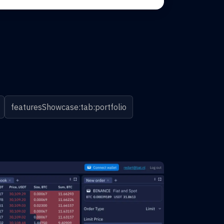
featuresShowcase:tab:portfolio