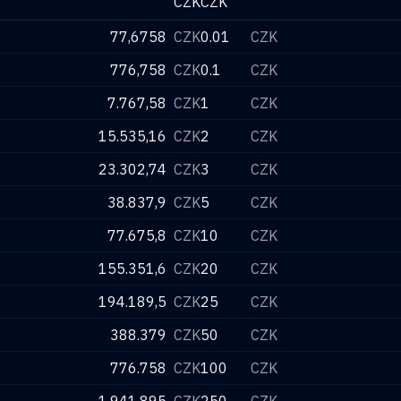
CZK
CZK
77,6758
CZK
0.01
CZK
776,758
CZK
0.1
CZK
7.767,58
CZK
1
CZK
15.535,16
CZK
2
CZK
23.302,74
CZK
3
CZK
38.837,9
CZK
5
CZK
77.675,8
CZK
10
CZK
155.351,6
CZK
20
CZK
194.189,5
CZK
25
CZK
388.379
CZK
50
CZK
776.758
CZK
100
CZK