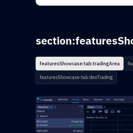
section:featuresSh
featuresShowcase:tab:tradingArea
fe
featuresShowcase:tab:dexTrading