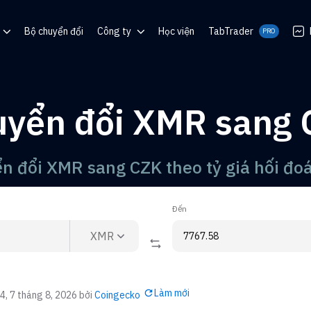
Bộ chuyển đổi
Công ty
Học viện
TabTrader
PRO
m trợ giúp
Blog
Cộng đồng
yển đổi XMR sang
o QR
o
n đổi XMR sang CZK theo tỷ giá hối đoá
Đến
XMR
Làm mới
4, 7 tháng 8, 2026
bởi
Coingecko