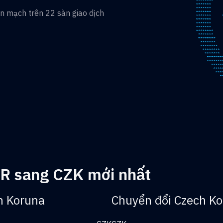
ền mạch trên 22 sàn giao dịch
MR sang CZK mới nhất
h Koruna
Chuyển đổi Czech K