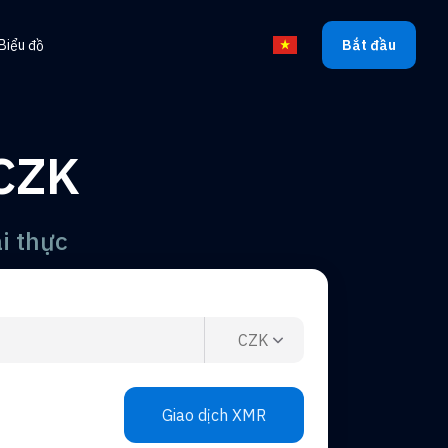
Biểu đồ
Bắt đầu
Chọn ngôn ngữ
 CZK
i thực
CZK
Giao dịch XMR