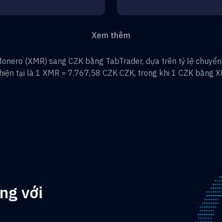
Xem thêm
onero
(
XMR
) sang
CZK
bằng TabTrader, dựa trên tỷ lệ chuyển 
 hiện tại là 1
XMR
=
7.767,58 CZK
CZK
, trong khi 1
CZK
bằng
X
ng với