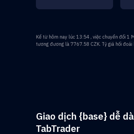
Kể từ hôm nay lúc 13:54 , việc chuyển đổi
1
M
tương đương là
7767.58
CZK
. Tỷ giá hối đoái
Giao dịch {base} dễ dà
TabTrader