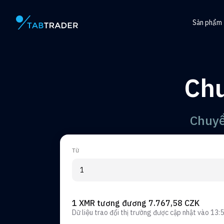
Sản phẩm
Trang chính
Trung tâ
Token
Chu
Trình tạ
Cảnh bá
Chuyể
Từ
1 XMR tương đương 7.767,58 CZK
Dữ liệu trao đổi thị trường được cập nhật vào
13:5