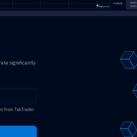
ate significantly
es from TabTrader.