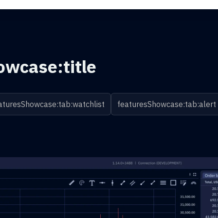
owcase:title
aturesShowcase:tab:watchlist
featuresShowcase:tab:alert