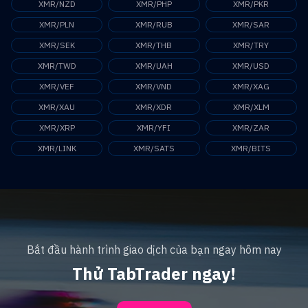
XMR/NZD
XMR/PHP
XMR/PKR
XMR/PLN
XMR/RUB
XMR/SAR
XMR/SEK
XMR/THB
XMR/TRY
XMR/TWD
XMR/UAH
XMR/USD
XMR/VEF
XMR/VND
XMR/XAG
XMR/XAU
XMR/XDR
XMR/XLM
XMR/XRP
XMR/YFI
XMR/ZAR
XMR/LINK
XMR/SATS
XMR/BITS
Bắt đầu hành trình giao dịch của bạn ngay hôm nay
Thử TabTrader ngay!