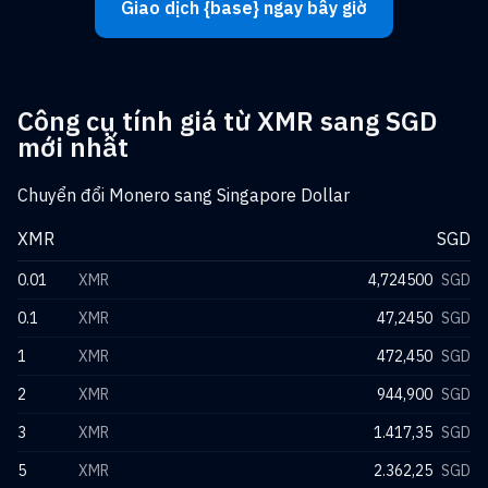
Giao dịch {base} ngay bây giờ
Công cụ tính giá từ XMR sang SGD
mới nhất
Chuyển đổi Monero sang Singapore Dollar
XMR
SGD
0.01
XMR
4,724500
SGD
0.1
XMR
47,2450
SGD
1
XMR
472,450
SGD
2
XMR
944,900
SGD
3
XMR
1.417,35
SGD
5
XMR
2.362,25
SGD