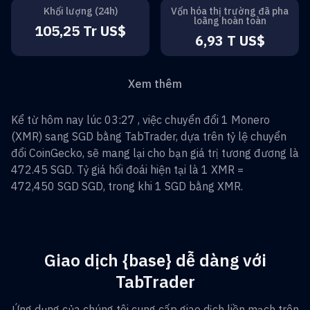
Khối lượng (24h)
Vốn hóa thị trường đã pha
loãng hoàn toàn
105,25 Tr US$
6,93 T US$
Xem thêm
Kể từ hôm nay lúc 03:27 , việc chuyển đổi
1
Monero
(
XMR
) sang
SGD
bằng TabTrader, dựa trên tỷ lệ chuyển
đổi CoinGecko, sẽ mang lại cho bạn giá trị tương đương là
472.45
SGD
. Tỷ giá hối đoái hiện tại là 1
XMR
=
472,450 SGD
SGD
, trong khi 1
SGD
bằng
XMR
.
Giao dịch {base} dễ dàng với
TabTrader
Ứng dụng của chúng tôi cung cấp giao dịch liền mạch trên