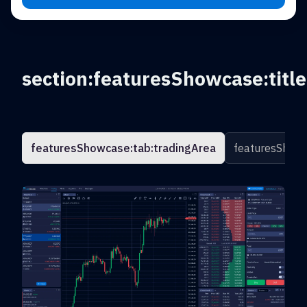
section:featuresShowcase:title
featuresShowcase:tab:tradingArea
featuresShowc