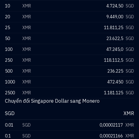
10
XMR
4.724,50
SGD
20
XMR
9.449,00
SGD
25
XMR
11.811,25
SGD
50
XMR
23.622,5
SGD
100
XMR
47.245,0
SGD
250
XMR
118.112,5
SGD
500
XMR
236.225
SGD
1000
XMR
472.450
SGD
2500
XMR
1.181.125
SGD
Chuyển đổi Singapore Dollar sang Monero
SGD
XMR
0.01
SGD
0,00002117
XMR
0.1
SGD
0,00021166
XMR