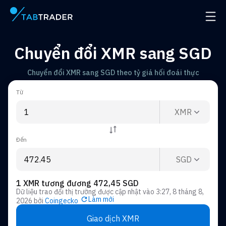
Trang chính
Mở đ
Chuyển đổi XMR sang SGD
Chuyển đổi XMR sang SGD theo tỷ giá hối đoái thực
Từ
XMR
Đến
SGD
1 XMR tương đương 472,45 SGD
Dữ liệu trao đổi thị trường được cập nhật vào
3:27, 8 tháng 8,
Làm mới
2026
bởi
Coingecko
Giao dịch XMR