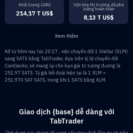
Khối lượng (24h)
Vốn hóa thị trường đã pha
loãng hoàn toàn
214,17 T US$
8,13 T US$
Xem thêm
Kể từ hôm nay lúc 20:17 , việc chuyển đổi
1
Stellar
(
XLM
)
sang
SATS
bằng TabTrader, dựa trên tỷ lệ chuyển đổi
CoinGecko, sẽ mang lại cho bạn giá trị tương đương là
251.97
SATS
. Tỷ giá hối đoái hiện tại là 1
XLM
=
251,970 SAT
SATS
, trong khi 1
SATS
bằng
XLM
.
Giao dịch {base} dễ dàng với
TabTrader
Ứng dụng của chúng tôi cung cấp giao dịch liền mạch trên