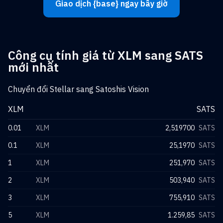
Giao dịch {base} ngay bây giờ
Công cụ tính giá từ XLM sang SATS
mới nhất
Chuyển đổi Stellar sang Satoshis Vision
XLM
SATS
0.01
XLM
2,519700
SATS
0.1
XLM
25,1970
SATS
1
XLM
251,970
SATS
2
XLM
503,940
SATS
3
XLM
755,910
SATS
5
XLM
1.259,85
SATS