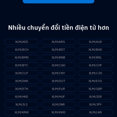
Nhiều chuyển đổi tiền điện tử hơn
XLM/AED
XLM/ARS
XLM/AUD
XLM/BCH
XLM/BDT
XLM/BHD
XLM/BMD
XLM/BNB
XLM/BRL
XLM/BTC
XLM/CAD
XLM/CHF
XLM/CLP
XLM/CNY
XLM/CZK
XLM/DKK
XLM/DOT
XLM/EOS
XLM/ETH
XLM/EUR
XLM/GBP
XLM/HKD
XLM/HUF
XLM/IDR
XLM/ILS
XLM/INR
XLM/JPY
XLM/KRW
XLM/KWD
XLM/LKR