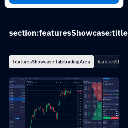
section:featuresShowcase:title
featuresShowcase:tab:tradingArea
featuresShowc