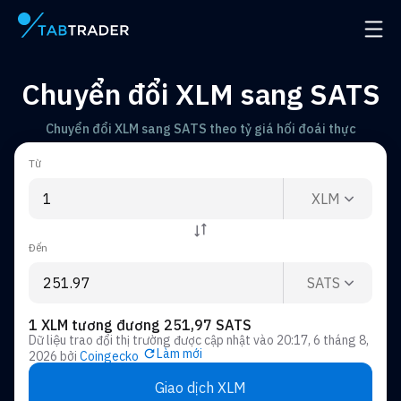
Trang chính
Mở đ
Chuyển đổi XLM sang SATS
Chuyển đổi XLM sang SATS theo tỷ giá hối đoái thực
Từ
XLM
Đến
SATS
1 XLM tương đương 251,97 SATS
Dữ liệu trao đổi thị trường được cập nhật vào
20:17, 6 tháng 8,
Làm mới
2026
bởi
Coingecko
Giao dịch XLM