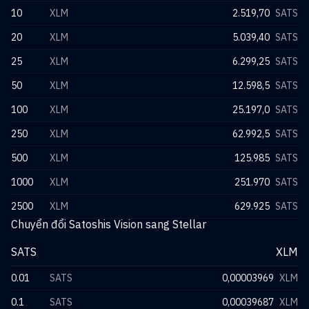
10
XLM
2.519,70
SATS
20
XLM
5.039,40
SATS
25
XLM
6.299,25
SATS
50
XLM
12.598,5
SATS
100
XLM
25.197,0
SATS
250
XLM
62.992,5
SATS
500
XLM
125.985
SATS
1000
XLM
251.970
SATS
2500
XLM
629.925
SATS
Chuyển đổi Satoshis Vision sang Stellar
SATS
XLM
0.01
SATS
0,00003969
XLM
0.1
SATS
0,00039687
XLM