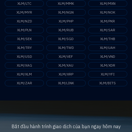
XLM/LTC
XLM/MMK
XLM/MXN
XLM/MYR
XLM/NGN
XLM/NOK
XLM/NZD
XLM/PHP
XLM/PKR
XLM/PLN
XLM/RUB
XLM/SAR
XLM/SEK
XLM/SGD
XLM/THB
XLM/TRY
XLM/TWD
XLM/UAH
XLM/USD
XLM/VEF
XLM/VND
XLM/XAG
XLM/XAU
XLM/XDR
XLM/XLM
XLM/XRP
XLM/YFI
XLM/ZAR
XLM/LINK
XLM/BITS
Bắt đầu hành trình giao dịch của bạn ngay hôm nay