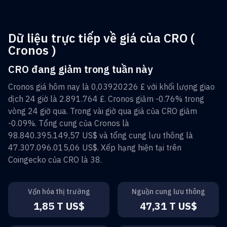
Dữ liệu trực tiếp về giá của CRO (
Cronos )
CRO đang giảm trong tuần này
Cronos
giá hôm nay là
0,03920226 £
với khối lượng giao
dịch 24 giờ là
2.891.764 £
.
Cronos
giảm
-0.76%
trong
vòng 24 giờ qua. Trong vài giờ qua giá của
CRO
giảm
-0.09%
. Tổng cung của
Cronos
là
98.840.395.149,57 US$
và tổng cung lưu thông là
47.307.096.015,06 US$
. Xếp hạng hiện tại trên
Coingecko của
CRO
là
38
.
Vốn hóa thị trường
Nguồn cung lưu thông
1,85 T US$
47,31 T US$