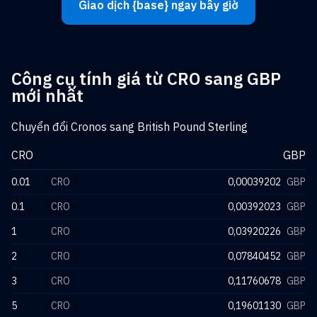
Giao dịch {base} ngay bây giờ
Công cụ tính giá từ CRO sang GBP
mới nhất
Chuyển đổi Cronos sang British Pound Sterling
CRO
GBP
0.01
CRO
0,00039202
GBP
0.1
CRO
0,00392023
GBP
1
CRO
0,03920226
GBP
2
CRO
0,07840452
GBP
3
CRO
0,11760678
GBP
5
CRO
0,19601130
GBP