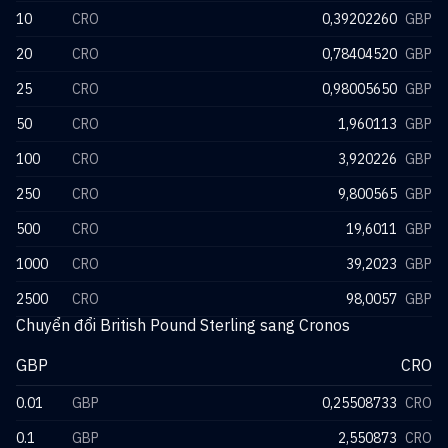
10
CRO
0,39202260
GBP
20
CRO
0,78404520
GBP
25
CRO
0,98005650
GBP
50
CRO
1,960113
GBP
100
CRO
3,920226
GBP
250
CRO
9,800565
GBP
500
CRO
19,6011
GBP
1000
CRO
39,2023
GBP
2500
CRO
98,0057
GBP
Chuyển đổi British Pound Sterling sang Cronos
GBP
CRO
0.01
GBP
0,25508733
CRO
0.1
GBP
2,550873
CRO