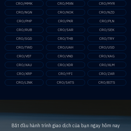
CRO/MMK
CRO/MXN
CRO/MYR
CRO/NGN
CRO/NOK
CRO/NZD
CRO/PHP
CRO/PKR
CRO/PLN
CRO/RUB
CRO/SAR
CRO/SEK
CRO/SGD
CRO/THB
CRO/TRY
CRO/TWD
CRO/UAH
CRO/USD
CRO/VEF
CRO/VND
CRO/XAG
CRO/XAU
CRO/XDR
CRO/XLM
CRO/XRP
CRO/YFI
CRO/ZAR
CRO/LINK
CRO/SATS
CRO/BITS
Bắt đầu hành trình giao dịch của bạn ngay hôm nay