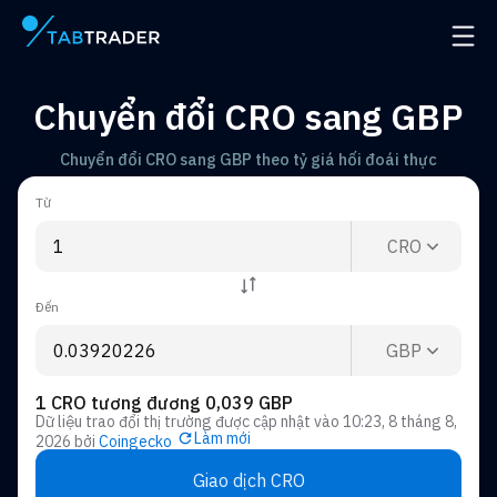
Trang chính
Mở đ
Chuyển đổi CRO sang GBP
Chuyển đổi CRO sang GBP theo tỷ giá hối đoái thực
Từ
CRO
Đến
GBP
1 CRO tương đương 0,039 GBP
Dữ liệu trao đổi thị trường được cập nhật vào
10:23, 8 tháng 8,
Làm mới
2026
bởi
Coingecko
Giao dịch CRO