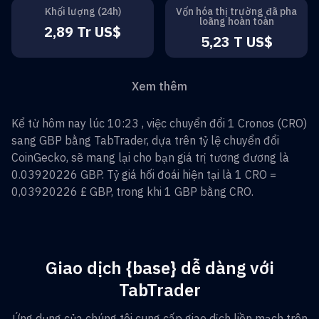
Khối lượng (24h)
Vốn hóa thị trường đã pha
loãng hoàn toàn
2,89 Tr US$
5,23 T US$
Xem thêm
Kể từ hôm nay lúc 10:23 , việc chuyển đổi
1
Cronos
(
CRO
)
sang
GBP
bằng TabTrader, dựa trên tỷ lệ chuyển đổi
CoinGecko, sẽ mang lại cho bạn giá trị tương đương là
0.03920226
GBP
. Tỷ giá hối đoái hiện tại là 1
CRO
=
0,03920226 £
GBP
, trong khi 1
GBP
bằng
CRO
.
Giao dịch {base} dễ dàng với
TabTrader
Ứng dụng của chúng tôi cung cấp giao dịch liền mạch trên