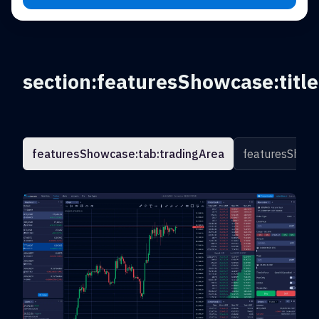
section:featuresShowcase:title
featuresShowcase:tab:tradingArea
featuresShowc