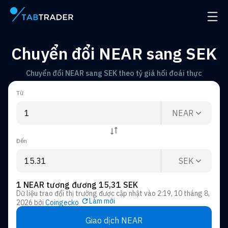
Trang chính
Mở đ
Chuyển đổi NEAR sang SEK
Chuyển đổi NEAR sang SEK theo tỷ giá hối đoái thực
Từ
NEAR
Đến
SEK
1 NEAR tương đương 15,31 SEK
Dữ liệu trao đổi thị trường được cập nhật vào
2:19, 10 tháng 8,
Làm mới
2026
bởi
Coingecko
Giao dịch NEAR