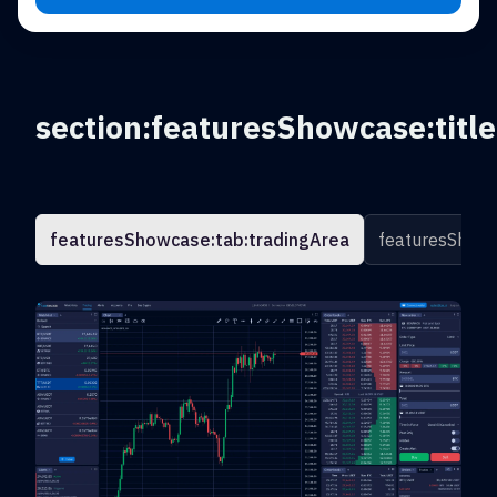
section:featuresShowcase:title
featuresShowcase:tab:tradingArea
featuresShowc