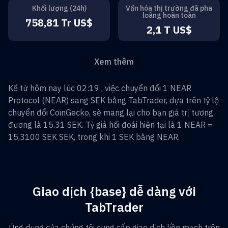
Khối lượng (24h)
Vốn hóa thị trường đã pha
loãng hoàn toàn
758,81 Tr US$
2,1 T US$
Xem thêm
Kể từ hôm nay lúc 02:19 , việc chuyển đổi
1
NEAR
Protocol
(
NEAR
) sang
SEK
bằng TabTrader, dựa trên tỷ lệ
chuyển đổi CoinGecko, sẽ mang lại cho bạn giá trị tương
đương là
15.31
SEK
. Tỷ giá hối đoái hiện tại là 1
NEAR
=
15,3100 SEK
SEK
, trong khi 1
SEK
bằng
NEAR
.
Giao dịch {base} dễ dàng với
TabTrader
Ứng dụng của chúng tôi cung cấp giao dịch liền mạch trên